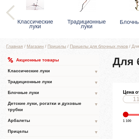
Классические
Традиционные
Блочны
луки
луки
Главная
/
Магазин
/
Прицелы
/
Прицелы для блочных луков
/
Для
Для 
Акционные товары
Классические луки
▼
Традиционные луки
▼
Цена о
Блочные луки
▼
Детские луки, рогатки и духовые
▼
трубки
Арбалеты
1 100
▼
Прицелы
▼