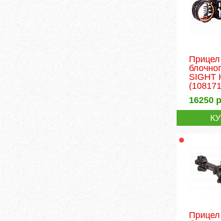
Прицел
блочно
SIGHT H
(108171
16250
р
К
Прицел