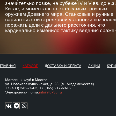
значительно позже, на рубеже IV и V вв. до н.э.
Китае, и моментально стал самым грозным
оружием Древнего мира. Станковые и ручные
варианты этой стрелковой установки позволял
поражать цели с дальнего расстояния, что
кардинально изменило тактику ведения сраже
ГЛАВНАЯ
КАТАЛОГ
ДОСТАВКА И ОПЛАТА
АКЦИИ
КУПИ
Магазин и клуб в Москве:
ул. Новочеремушкинская, д. 25. (м. Академическая)
+7 (499) 343-74-63
,
+7 (965) 217-63-62
Электронная почта:
info@luk35.ru