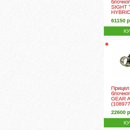
блочно
SIGHT 
HYBRID.
61150
р
К
Прицел
блочно
GEAR AX
(108977
22600
р
К