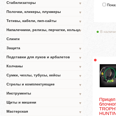
Стабилизаторы
▼
Показ
Полочки, кликеры, плунжеры
▼
Тетивы, кабели, пип-сайты
▼
Напалечники, релизы, перчатки, кольца
▼
В наличи
Слинги
Защита
▼
Подставки для луков и арбалетов
▼
Колчаны
▼
Сумки, чехлы, тубусы, кейсы
▼
Стрелы и комплектующие
▼
Инструменты
▼
Прицел
Щиты и мишени
▼
блочног
TROPH
Мастерская
▼
HUNTIN