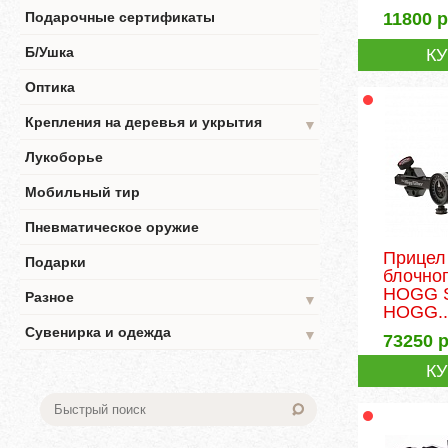
11800
р
Подарочные сертификаты
Б/Ушка
К
Оптика
Крепления на деревья и укрытия
▼
Лукоборье
Мобильный тир
Пневматическое оружие
Прицел
Подарки
блочно
HOGG 
Разное
▼
HOGG..
Сувенирка и одежда
▼
73250
р
К