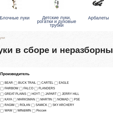
Детские луки,
Блочные луки
Арбалеты
рогатки и духовые
трубки
уки
уки в сборе и неразборны
Производитель
BEAR
BUCK TRAIL
CARTEL
EAGLE
FAIRBOW
FALCO
FLANDERS
GREAT PLAINS
HOYT
JAPART
JERRY HILL
KAYA
MARKSMAN
MARTIN
NOMAD
PSE
RAGIM
ROLAN
SAMICK
SKY ARCHERY
WAW
WIN&WIN
Россия