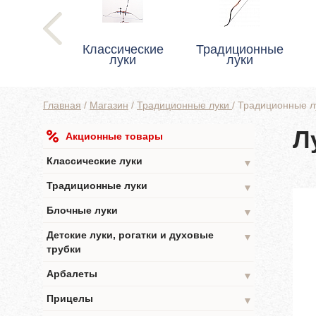
Классические
Традиционные
луки
луки
Главная
/
Магазин
/
Традиционные луки
/
Традиционные л
Л
Акционные товары
Классические луки
▼
Традиционные луки
▼
Блочные луки
▼
Детские луки, рогатки и духовые
▼
трубки
Арбалеты
▼
Прицелы
▼