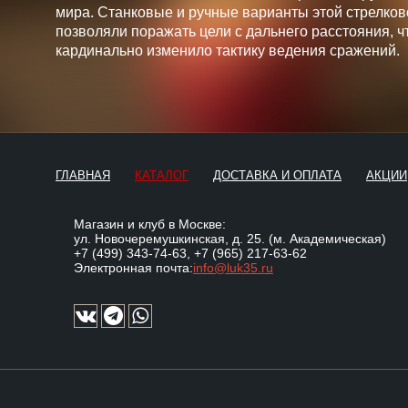
мира. Станковые и ручные варианты этой стрелков
позволяли поражать цели с дальнего расстояния, ч
кардинально изменило тактику ведения сражений.
ГЛАВНАЯ
КАТАЛОГ
ДОСТАВКА И ОПЛАТА
АКЦИИ
Магазин и клуб в Москве:
ул. Новочеремушкинская, д. 25. (м. Академическая)
+7 (499) 343-74-63
,
+7 (965) 217-63-62
Электронная почта:
info@luk35.ru