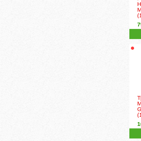
M
(
7
Т
M
G
(
1