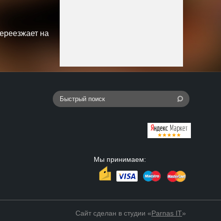
переезжает на
Мы принимаем:
Сайт сделан в студии «
Parnas IT
»