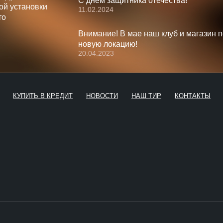
С днём защитника отечества!
ой установки
11.02.2024
то
Внимание! В мае наш клуб и магазин 
новую локацию!
20.04.2023
КУПИТЬ В КРЕДИТ
НОВОСТИ
НАШ ТИР
КОНТАКТЫ