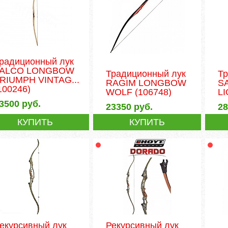
радиционный лук
FALCO LONGBOW
Традиционный лук
Т
RIUMPH VINTAG...
RAGIM LONGBOW
S
100246)
WOLF
(106748)
L
3500
руб.
23350
руб.
2
КУПИТЬ
КУПИТЬ
екурсивный лук
Рекурсивный лук