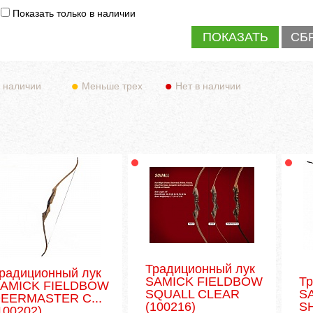
Показать только в наличии
 наличии
Меньше трех
Нет в наличии
Традиционный лук
радиционный лук
SAMICK FIELDBOW
Т
AMICK FIELDBOW
SQUALL CLEAR
S
EERMASTER C...
(100216)
S
100202)