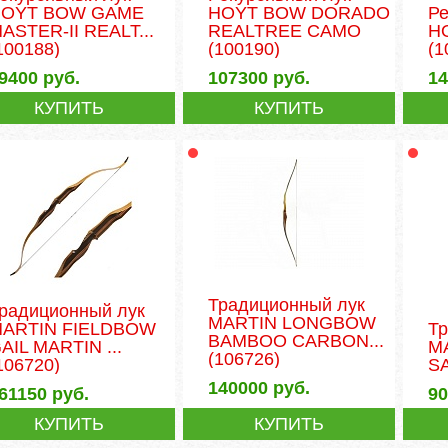
HOYT BOW GAME
HOYT BOW DORADO
Ре
ASTER-II REALT...
REALTREE CAMO
H
100188)
(100190)
(1
9400
руб.
107300
руб.
1
КУПИТЬ
КУПИТЬ
Традиционный лук
радиционный лук
MARTIN LONGBOW
ARTIN FIELDBOW
Т
BAMBOO CARBON...
AIL MARTIN ...
M
(106726)
106720)
S
140000
руб.
61150
руб.
9
КУПИТЬ
КУПИТЬ