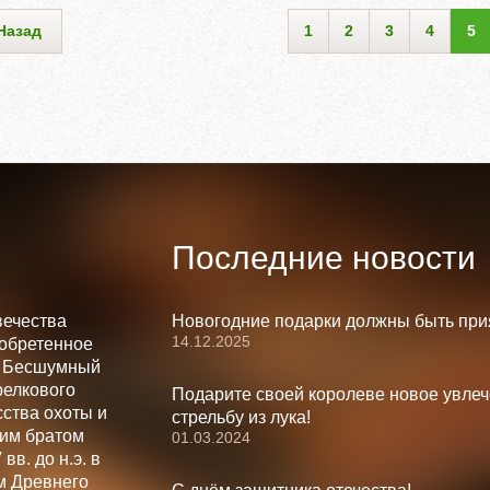
Назад
1
2
3
4
5
Последние новости
вечества
Новогодние подарки должны быть при
14.12.2025
зобретенное
. Бесшумный
релкового
Подарите своей королеве новое увлеч
ства охоты и
стрельбу из лука!
шим братом
01.03.2024
вв. до н.э. в
м Древнего