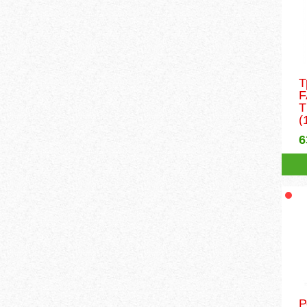
Т
T
(
6
Р