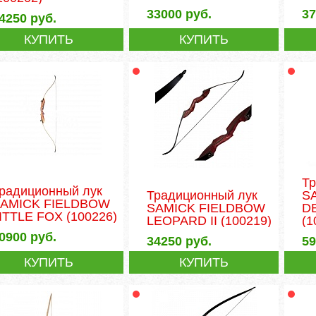
33000
руб.
3
4250
руб.
КУПИТЬ
КУПИТЬ
Т
радиционный лук
Традиционный лук
S
AMICK FIELDBOW
SAMICK FIELDBOW
D
ITTLE FOX
(100226)
LEOPARD II
(100219)
(1
0900
руб.
34250
руб.
5
КУПИТЬ
КУПИТЬ