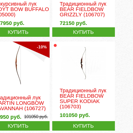
курсивный лук
Традиционный лук
OYT BOW BUFFALO
BEAR FIELDBOW
05000)
GRIZZLY
(106707)
47950
руб.
72150
руб.
КУПИТЬ
КУПИТЬ
-10%
Традиционный лук
BEAR FIELDBOW
радиционный лук
SUPER KODIAK
ARTIN LONGBOW
(106703)
AVANNAH
(106727)
101050
руб.
0950
руб.
101050
руб.
КУПИТЬ
КУПИТЬ