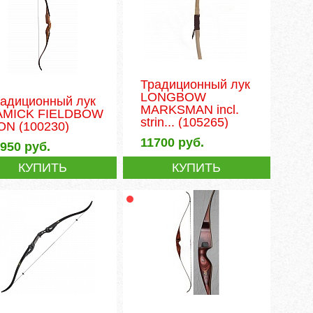
Традиционный лук
LONGBOW
радиционный лук
MARKSMAN incl.
AMICK FIELDBOW
strin...
(105265)
ION
(100230)
11700
руб.
8950
руб.
КУПИТЬ
КУПИТЬ