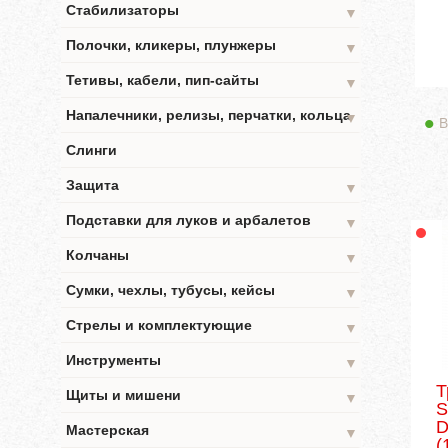
Стабилизаторы
▼
Полочки, кликеры, плунжеры
▼
Тетивы, кабели, пип-сайты
▼
Напалечники, релизы, перчатки, кольца
▼
В
Слинги
Защита
▼
Подставки для луков и арбалетов
▼
Колчаны
▼
Сумки, чехлы, тубусы, кейсы
▼
Стрелы и комплектующие
▼
Инструменты
▼
Т
Щиты и мишени
▼
S
D
Мастерская
▼
(