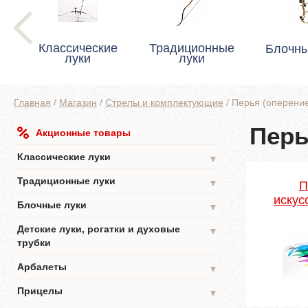
Классические
Традиционные
Блочны
луки
луки
Главная
/
Магазин
/
Стрелы и комплектующие
/
Перья (оперение
Перь
Акционные товары
Классические луки
▼
Традиционные луки
▼
П
искус
Блочные луки
▼
Детские луки, рогатки и духовые
▼
трубки
Арбалеты
▼
Прицелы
▼