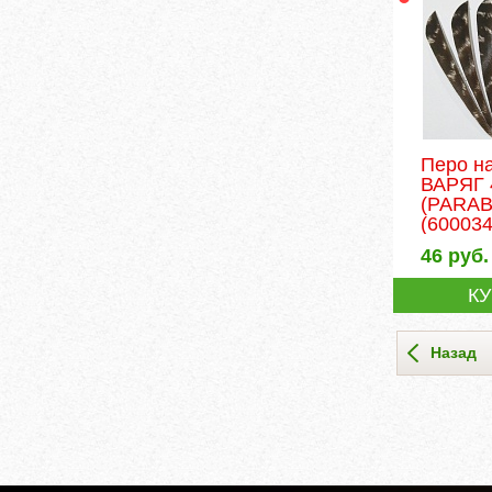
Перо н
ВАРЯГ 
(PARAB
(600034
46
руб.
К
Назад