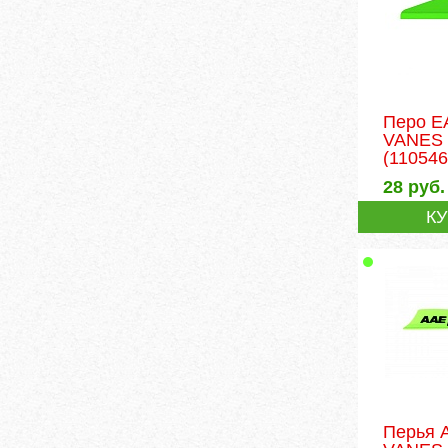
Перо 
VANES 
(110546
28
руб.
К
Перья 