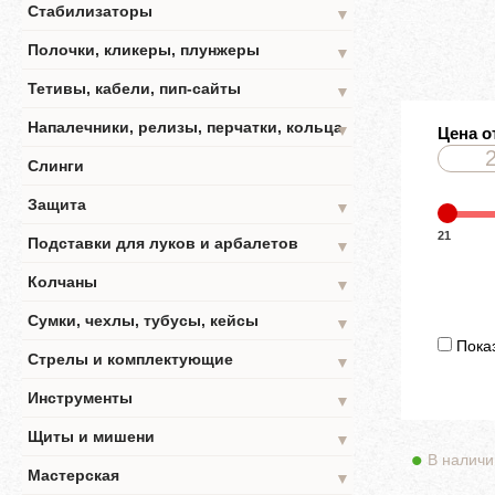
Стабилизаторы
▼
Полочки, кликеры, плунжеры
▼
Тетивы, кабели, пип-сайты
▼
Напалечники, релизы, перчатки, кольца
▼
Цена о
Слинги
Защита
▼
21
Подставки для луков и арбалетов
▼
Колчаны
▼
Сумки, чехлы, тубусы, кейсы
▼
Показ
Стрелы и комплектующие
▼
Инструменты
▼
Щиты и мишени
▼
В наличи
Мастерская
▼