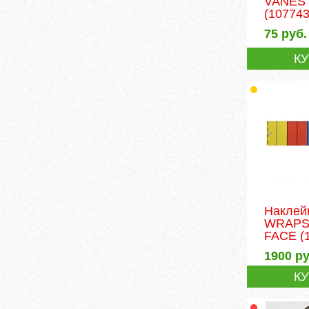
VANES 
(107743
75
руб.
К
Наклей
WRAPS
FACE
(
1900
ру
К