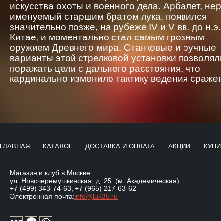
искусства охоты и военного дела. Арбалет, не
именуемый старшим братом лука, появился
значительно позже, на рубеже IV и V вв. до н.э.
Китае, и моментально стал самым грозным
оружием Древнего мира. Станковые и ручные
варианты этой стрелковой установки позволял
поражать цели с дальнего расстояния, что
кардинально изменило тактику ведения сраже
ГЛАВНАЯ
КАТАЛОГ
ДОСТАВКА И ОПЛАТА
АКЦИИ
КУПИ
Магазин и клуб в Москве:
ул. Новочеремушкинская, д. 25. (м. Академическая)
+7 (499) 343-74-63
,
+7 (965) 217-63-62
Электронная почта:
info@luk35.ru