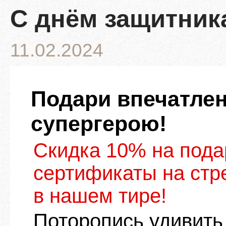
С днём защитника
11.02.2024
Подари впечатле
супергерою!
Cкидка 10% на под
сертификаты на стр
в нашем тире!
Поторопись удивить