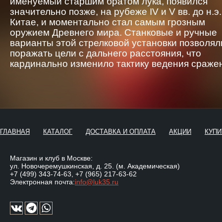
именуемый старшим братом лука, появился
значительно позже, на рубеже IV и V вв. до н.э.
Китае, и моментально стал самым грозным
оружием Древнего мира. Станковые и ручные
варианты этой стрелковой установки позволял
поражать цели с дальнего расстояния, что
кардинально изменило тактику ведения сраже
ГЛАВНАЯ
КАТАЛОГ
ДОСТАВКА И ОПЛАТА
АКЦИИ
КУПИ
Магазин и клуб в Москве:
ул. Новочеремушкинская, д. 25. (м. Академическая)
+7 (499) 343-74-63
,
+7 (965) 217-63-62
Электронная почта:
info@luk35.ru