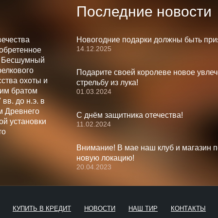
Последние новости
вечества
Новогодние подарки должны быть при
14.12.2025
зобретенное
. Бесшумный
релкового
Подарите своей королеве новое увлеч
ства охоты и
стрельбу из лука!
шим братом
01.03.2024
вв. до н.э. в
м Древнего
С днём защитника отечества!
ой установки
11.02.2024
то
Внимание! В мае наш клуб и магазин 
новую локацию!
20.04.2023
КУПИТЬ В КРЕДИТ
НОВОСТИ
НАШ ТИР
КОНТАКТЫ