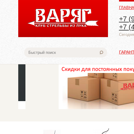
ГЛАВН
+7 (
+7 (
Cегодня:
ГАРАН