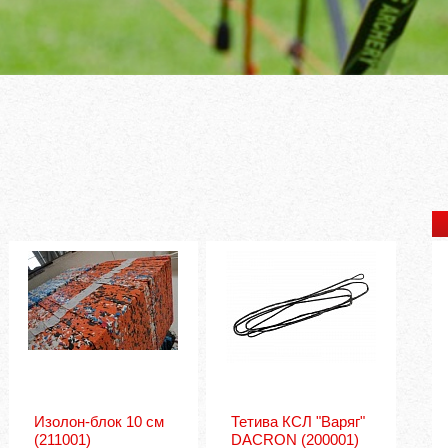
Узнать подробн
Изолон-блок 10 см
Тетива КСЛ "Варяг"
(211001)
DACRON
(200001)