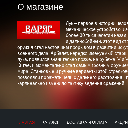
О магазине
Лук – первое в истории чело
механическое устройство, и
более 30 тысячелетий назад
и дальнобойный, этот вид ст
оружия стал настоящим прорывом в развитии искус
военного дела. Арбалет, нередко именуемый стар
лука, появился значительно позже, на рубеже IV и V 
Китае, и моментально стал самым грозным оружие
мира. Станковые и ручные варианты этой стрелков
позволяли поражать цели с дальнего расстояния, ч
кардинально изменило тактику ведения сражений.
ГЛАВНАЯ
КАТАЛОГ
ДОСТАВКА И ОПЛАТА
АКЦИИ