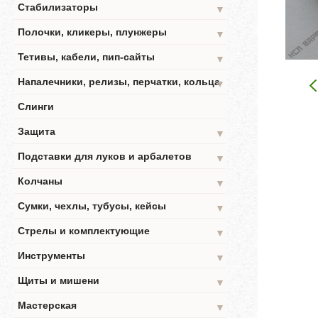
Стабилизаторы
▼
Полочки, кликеры, плунжеры
▼
Тетивы, кабели, пип-сайты
▼
Напалечники, релизы, перчатки, кольца
▼
Слинги
Защита
▼
Подставки для луков и арбалетов
▼
Колчаны
▼
Сумки, чехлы, тубусы, кейсы
▼
Стрелы и комплектующие
▼
Инструменты
▼
Щиты и мишени
▼
Мастерская
▼