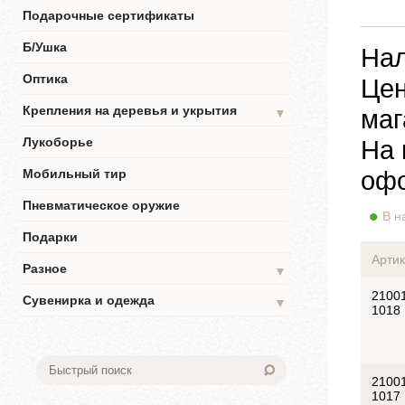
Подарочные сертификаты
Б/Ушка
Нал
Оптика
Цен
Крепления на деревья и укрытия
маг
▼
Лукоборье
На 
офо
Мобильный тир
Пневматическое оружие
В н
Подарки
Артик
Разное
▼
2100
Сувенирка и одежда
▼
1018
2100
1017