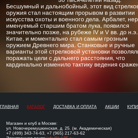
Бесшумный и дальнобойный, этот вид стрелко
оружия стал настоящим прорывом в развитии
искусства охоты и военного дела. Арбалет, не
именуемый старшим братом лука, появился
значительно позже, на рубеже IV и V вв. до н.э.
Китае, и моментально стал самым грозным
оружием Древнего мира. Станковые и ручные
варианты этой стрелковой установки позволял
поражать цели с дальнего расстояния, что
кардинально изменило тактику ведения сраже
ГЛАВНАЯ
КАТАЛОГ
ДОСТАВКА И ОПЛАТА
АКЦИИ
КУПИ
Магазин и клуб в Москве:
ул. Новочеремушкинская, д. 25. (м. Академическая)
+7 (499) 343-74-63
,
+7 (965) 217-63-62