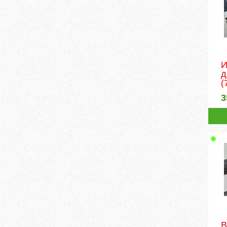
И
д
(
3
В