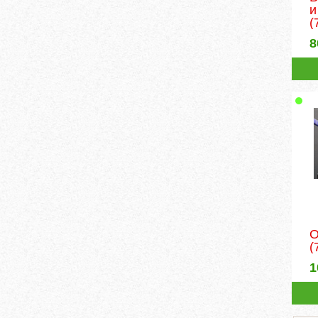
и
(
8
О
(
1