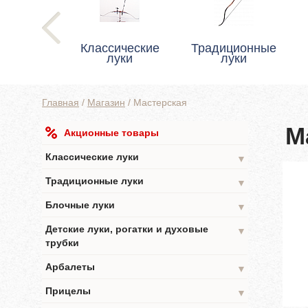
Классические
Традиционные
луки
луки
Главная
/
Магазин
/
Мастерская
М
Акционные товары
Классические луки
▼
Традиционные луки
▼
Блочные луки
▼
Детские луки, рогатки и духовые
▼
трубки
Арбалеты
▼
Прицелы
▼