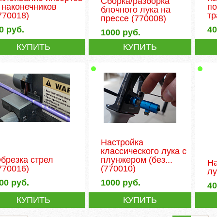
Сборка/разборка
 наконечников
по
блочного лука на
770018)
тр
прессе
(770008)
0
руб.
4
1000
руб.
КУПИТЬ
КУПИТЬ
Настройка
классического лука с
брезка стрел
плунжером (без...
На
770016)
(770010)
лу
00
руб.
1000
руб.
4
КУПИТЬ
КУПИТЬ