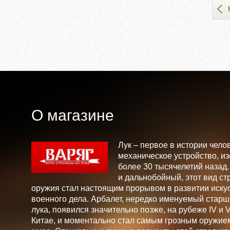
О магазине
Лук – первое в истории чело
механическое устройство, и
более 30 тысячелетий назад
и дальнобойный, этот вид ст
оружия стал настоящим прорывом в развитии искус
военного дела. Арбалет, нередко именуемый стар
лука, появился значительно позже, на рубеже IV и V 
Китае, и моментально стал самым грозным оружие