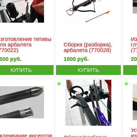
зготовление тетивы
Из
ля арбалета
Сборка (разборка),
гл
770022)
арбалета
(770028)
(7
500
руб.
1000
руб.
2
КУПИТЬ
КУПИТЬ
Ус
клеивание инсертов
из