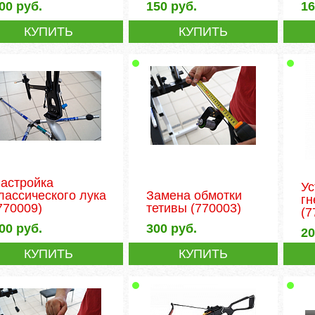
00
руб.
150
руб.
1
КУПИТЬ
КУПИТЬ
астройка
Ус
лассического лука
Замена обмотки
гн
770009)
тетивы
(770003)
(7
00
руб.
300
руб.
2
КУПИТЬ
КУПИТЬ