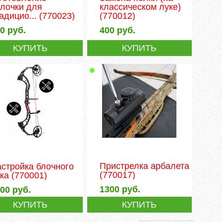
лочки для
классическом луке)
адицио...
(770023)
(770012)
00
руб.
400
руб.
КУПИТЬ
КУПИТЬ
Пристрелка арбалета
стройка блочного
(770017)
ка
(770001)
1300
руб.
000
руб.
КУПИТЬ
КУПИТЬ