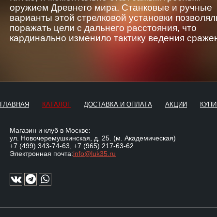
оружием Древнего мира. Станковые и ручные
варианты этой стрелковой установки позволял
поражать цели с дальнего расстояния, что
кардинально изменило тактику ведения сраже
ГЛАВНАЯ
КАТАЛОГ
ДОСТАВКА И ОПЛАТА
АКЦИИ
КУПИ
Магазин и клуб в Москве:
ул. Новочеремушкинская, д. 25. (м. Академическая)
+7 (499) 343-74-63
,
+7 (965) 217-63-62
Электронная почта:
info@luk35.ru