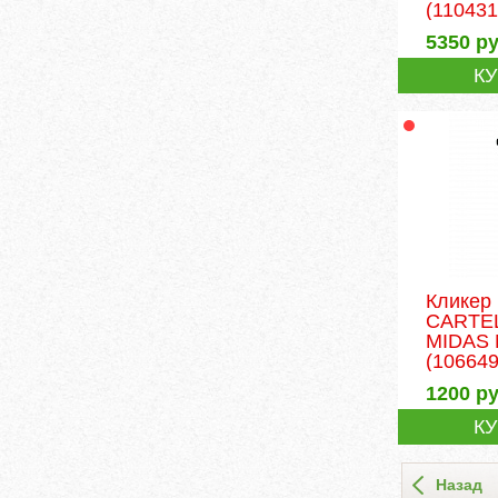
(110431
5350
ру
К
Кликер
CARTE
MIDAS 
(106649
1200
ру
К
Назад