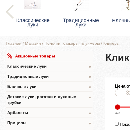
Классические
Традиционные
Блочны
луки
луки
Главная
/
Магазин
/
Полочки, кликеры, плунжеры
/
Кликеры
Кли
Акционные товары
Классические луки
▼
Традиционные луки
▼
Цена о
Блочные луки
▼
Детские луки, рогатки и духовые
▼
трубки
Арбалеты
322
▼
Прицелы
▼
Показ