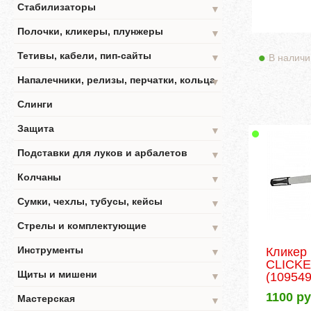
Стабилизаторы
▼
Полочки, кликеры, плунжеры
▼
Тетивы, кабели, пип-сайты
В наличи
▼
Напалечники, релизы, перчатки, кольца
▼
Слинги
Защита
▼
Подставки для луков и арбалетов
▼
Колчаны
▼
Сумки, чехлы, тубусы, кейсы
▼
Стрелы и комплектующие
▼
Инструменты
Кликер
▼
CLICK
Щиты и мишени
(109549
▼
1100
ру
Мастерская
▼