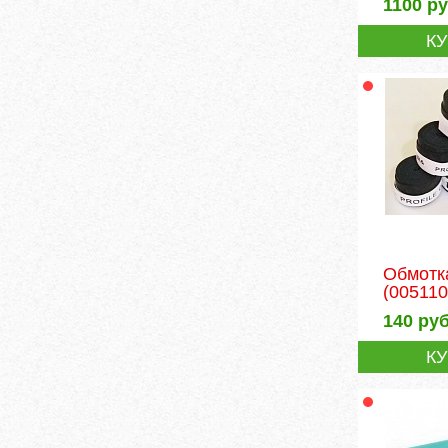
1100
ру
К
Обмотк
(005110
140
руб
К