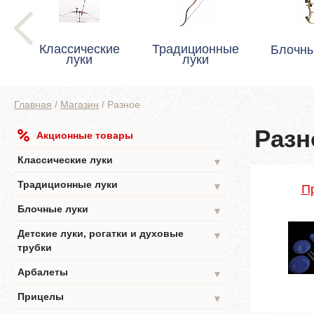
Классические
Традиционные
Блочны
луки
луки
Главная
/
Магазин
/
Разное
Разн
Акционные товары
Классические луки
▼
Традиционные луки
▼
П
Блочные луки
▼
Детские луки, рогатки и духовые
▼
трубки
Арбалеты
▼
Прицелы
▼