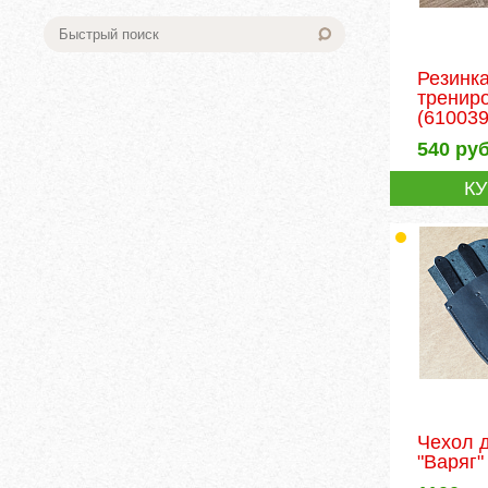
Резинк
тренир
(610039
540
руб
К
Чехол 
"Варяг"