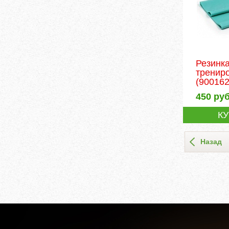
Резинк
тренир
(900162
450
руб
К
Назад