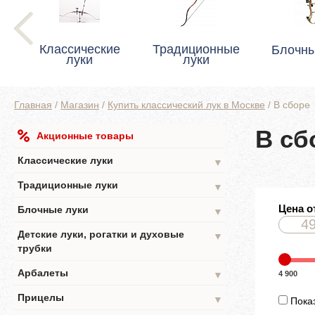
Классические
Традиционные
Блочны
луки
луки
Главная
/
Магазин
/
Купить классический лук в Москве
/
В сборе
В сб
Акционные товары
Классические луки
▼
Традиционные луки
▼
Цена о
Блочные луки
▼
Детские луки, рогатки и духовые
▼
трубки
Арбалеты
4 900
▼
Прицелы
▼
Показ