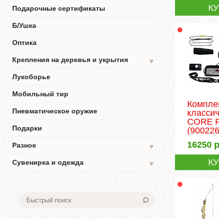
К
Подарочные сертификаты
Б/Ушка
Оптика
Крепления на деревья и укрытия
▼
Лукоборье
Мобильный тир
Компле
Пневматическое оружие
классич
CORE 
Подарки
(900226
16250
р
Разное
▼
К
Сувенирка и одежда
▼