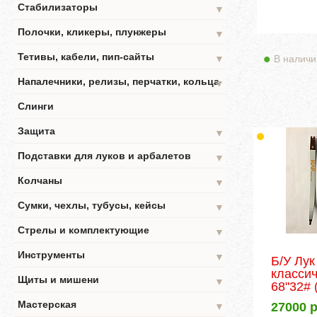
Стабилизаторы
▼
Полочки, кликеры, плунжеры
▼
Тетивы, кабели, пип-сайты
В наличи
▼
Напалечники, релизы, перчатки, кольца
▼
Слинги
Защита
▼
Подставки для луков и арбалетов
▼
Колчаны
▼
Сумки, чехлы, тубусы, кейсы
▼
Стрелы и комплектующие
▼
Инструменты
▼
Б/У Лук
класси
Щиты и мишени
▼
68"32#
Мастерская
27000
р
▼