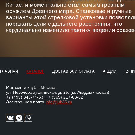
Китае, и моментально стал самым грозным
оружием Древнего мира. Станковые и ручные
варианты этой стрелковой установки позволял
поражать цели с дальнего расстояния, что
кардинально изменило тактику ведения сраже
ГЛАВНАЯ
КАТАЛОГ
ДОСТАВКА И ОПЛАТА
АКЦИИ
КУПИ
Магазин и клуб в Москве:
ул. Новочеремушкинская, д. 25. (м. Академическая)
+7 (499) 343-74-63
,
+7 (965) 217-63-62
Электронная почта:
info@luk35.ru