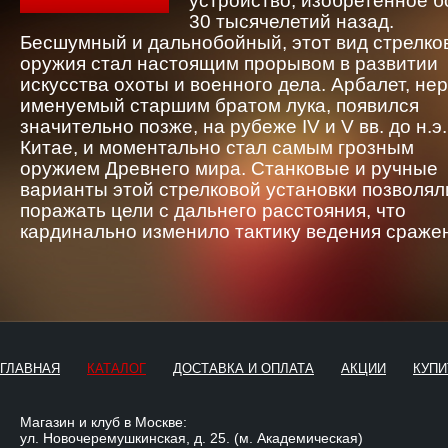
устройство, изобретенное 
30 тысячелетий назад.
Бесшумный и дальнобойный, этот вид стрелко
оружия стал настоящим прорывом в развитии
искусства охоты и военного дела. Арбалет, не
именуемый старшим братом лука, появился
значительно позже, на рубеже IV и V вв. до н.э.
Китае, и моментально стал самым грозным
оружием Древнего мира. Станковые и ручные
варианты этой стрелковой установки позволял
поражать цели с дальнего расстояния, что
кардинально изменило тактику ведения сраже
ГЛАВНАЯ
КАТАЛОГ
ДОСТАВКА И ОПЛАТА
АКЦИИ
КУПИ
Магазин и клуб в Москве:
ул. Новочеремушкинская, д. 25. (м. Академическая)