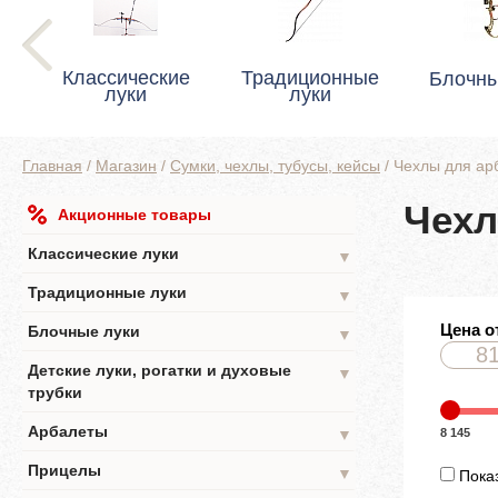
Классические
Традиционные
Блочны
луки
луки
Главная
/
Магазин
/
Сумки, чехлы, тубусы, кейсы
/
Чехлы для ар
Чехл
Акционные товары
Классические луки
▼
Традиционные луки
▼
Цена о
Блочные луки
▼
Детские луки, рогатки и духовые
▼
трубки
Арбалеты
8 145
▼
Прицелы
▼
Показ