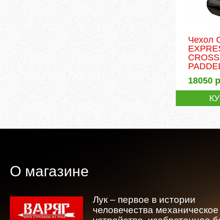
Чехол
EXPRE
CROS
PADDE
18050
р
К
О магазине
Лук – первое в истории
человечества механическое