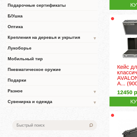
К
Подарочные сертификаты
Б/Ушка
Оптика
Крепления на деревья и укрытия
▼
Лукоборье
Мобильный тир
Кейс д
Пневматическое оружие
классич
AVALO
Подарки
A...
(90
Разное
12450
р
▼
К
Сувенирка и одежда
▼