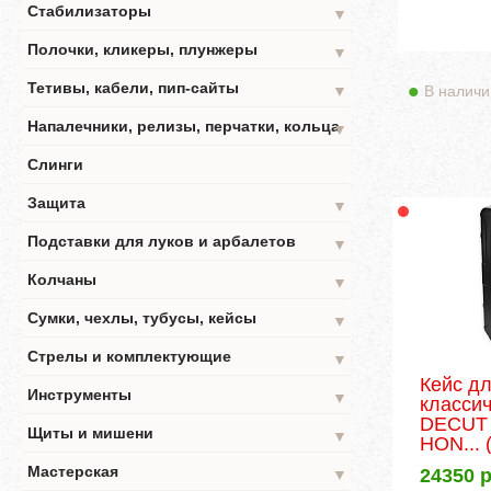
Стабилизаторы
▼
Полочки, кликеры, плунжеры
▼
Тетивы, кабели, пип-сайты
В наличи
▼
Напалечники, релизы, перчатки, кольца
▼
Слинги
Защита
▼
Подставки для луков и арбалетов
▼
Колчаны
▼
Сумки, чехлы, тубусы, кейсы
▼
Стрелы и комплектующие
▼
Кейс д
Инструменты
▼
классич
DECUT
Щиты и мишени
▼
HON...
(
Мастерская
24350
р
▼