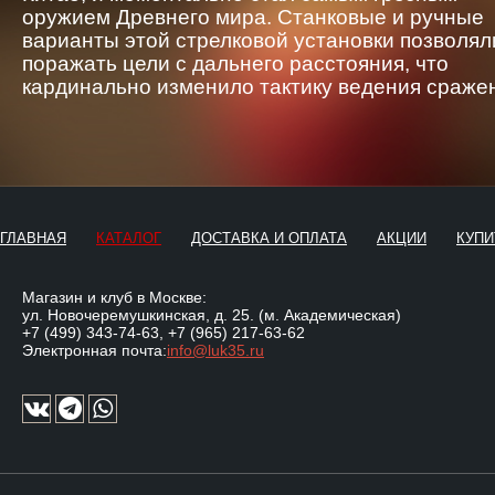
оружием Древнего мира. Станковые и ручные
варианты этой стрелковой установки позволял
поражать цели с дальнего расстояния, что
кардинально изменило тактику ведения сраже
ГЛАВНАЯ
КАТАЛОГ
ДОСТАВКА И ОПЛАТА
АКЦИИ
КУПИ
Магазин и клуб в Москве:
ул. Новочеремушкинская, д. 25. (м. Академическая)
+7 (499) 343-74-63
,
+7 (965) 217-63-62
Электронная почта:
info@luk35.ru