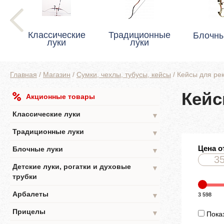
Классические
Традиционные
Блочны
луки
луки
Главная
/
Магазин
/
Сумки, чехлы, тубусы, кейсы
/
Кейсы для рек
Кейс
Акционные товары
Классические луки
▼
Традиционные луки
▼
Цена о
Блочные луки
▼
Детские луки, рогатки и духовые
▼
трубки
Арбалеты
3 598
▼
Прицелы
▼
Показ