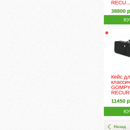
RECU..
38800
р
К
Кейс д
классич
GOMPY
RECURV
11450
р
К
Назад