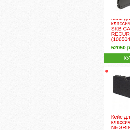
Кейс д
классич
SKB C
RECURV
(106504
52050
р
К
Кейс д
классич
NEGRIN