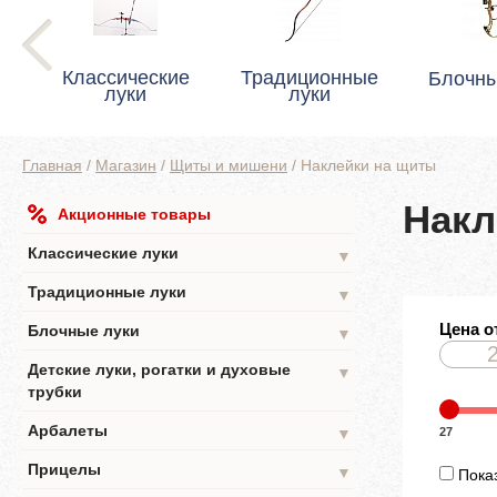
Классические
Традиционные
Блочны
луки
луки
Главная
/
Магазин
/
Щиты и мишени
/
Наклейки на щиты
Накл
Акционные товары
Классические луки
▼
Традиционные луки
▼
Цена о
Блочные луки
▼
Детские луки, рогатки и духовые
▼
трубки
Арбалеты
27
▼
Прицелы
▼
Показ