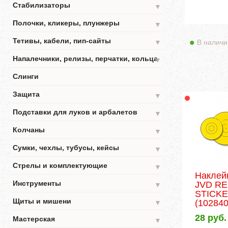
Стабилизаторы
▼
Полочки, кликеры, плунжеры
▼
Тетивы, кабели, пип-сайты
В наличи
▼
Напалечники, релизы, перчатки, кольца
▼
Слинги
Защита
▼
Подставки для луков и арбалетов
▼
Колчаны
▼
Сумки, чехлы, тубусы, кейсы
▼
Стрелы и комплектующие
▼
Наклей
Инструменты
JVD R
▼
STICKER
Щиты и мишени
(102840
▼
28
руб.
Мастерская
▼