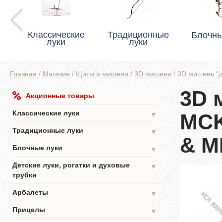
Классические
Традиционные
Блочны
луки
луки
Главная
/
Магазин
/
Щиты и мишени
/
3D мишени
/
3D мишень "
3D 
Акционные товары
Классические луки
MCK
▼
Традиционные луки
▼
& M
Блочные луки
▼
Детские луки, рогатки и духовые
▼
трубки
Арбалеты
▼
Прицелы
▼