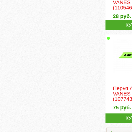
VANES 
(110546
28
руб.
К
Перья 
VANES 
(107743
75
руб.
К