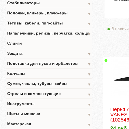
Стабилизаторы
▼
Полочки, кликеры, плунжеры
▼
Тетивы, кабели, пип-сайты
▼
В наличи
Напалечники, релизы, перчатки, кольца
▼
Слинги
Защита
▼
Подставки для луков и арбалетов
▼
Колчаны
▼
Сумки, чехлы, тубусы, кейсы
▼
Стрелы и комплектующие
▼
Инструменты
▼
Перья 
Щиты и мишени
VANES 
▼
(102546
Мастерская
▼
24
руб.