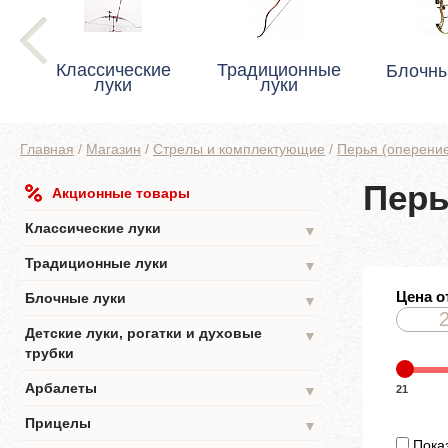
Классические
Традиционные
Блочны
луки
луки
Главная
/
Магазин
/
Стрелы и комплектующие
/
Перья (оперение
Перь
Акционные товары
Классические луки
▼
Традиционные луки
▼
Цена о
Блочные луки
▼
Детские луки, рогатки и духовые
▼
трубки
Арбалеты
21
▼
Прицелы
▼
Показ