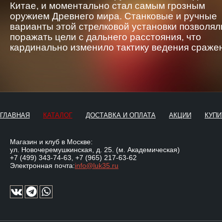
Китае, и моментально стал самым грозным
оружием Древнего мира. Станковые и ручные
варианты этой стрелковой установки позволял
поражать цели с дальнего расстояния, что
кардинально изменило тактику ведения сраже
ГЛАВНАЯ
КАТАЛОГ
ДОСТАВКА И ОПЛАТА
АКЦИИ
КУПИ
Магазин и клуб в Москве:
ул. Новочеремушкинская, д. 25. (м. Академическая)
+7 (499) 343-74-63
,
+7 (965) 217-63-62
Электронная почта:
info@luk35.ru