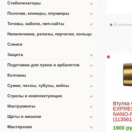
Стабилизаторы
▼
Полочки, кликеры, плунжеры
▼
Тетивы, кабели, пип-сайты
В наличи
▼
Напалечники, релизы, перчатки, кольца
▼
Слинги
Защита
▼
Подставки для луков и арбалетов
▼
Колчаны
▼
Сумки, чехлы, тубусы, кейсы
▼
Стрелы и комплектующие
▼
Втулка
Инструменты
▼
EXPRE
NANO-
Щиты и мишени
▼
(113561
Мастерская
1900
ру
▼