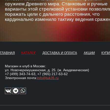
оружием Древнего мира. Станковые и ручные
варианты этой стрелковой установки позволял
поражать цели с дальнего расстояния, что
кардинально изменило тактику ведения сраже
ГЛАВНАЯ
КАТАЛОГ
ДОСТАВКА И ОПЛАТА
АКЦИИ
КУПИ
Магазин и клуб в Москве:
ул. Новочеремушкинская, д. 25. (м. Академическая)
+7 (499) 343-74-63
,
+7 (965) 217-63-62
Электронная почта:
info@luk35.ru