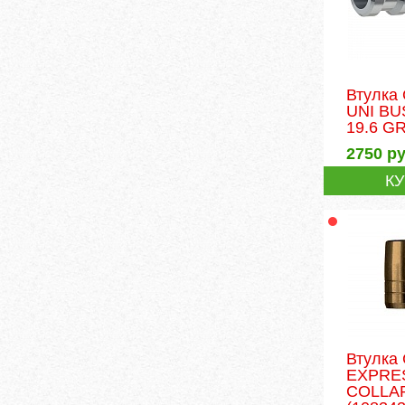
Втулка
UNI BU
19.6 G
2750
ру
К
Втулка
EXPRE
COLLA