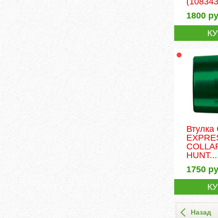
(108343
1800
ру
К
Втулка
EXPRE
COLLA
HUNT...
1750
ру
К
Назад