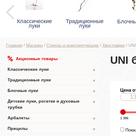
Классические
Традиционные
Блочны
луки
луки
Главная
/
Магазин
/
Стрелы и комплектующие
/
Хвостовики
/
UNI
UNI 
Акционные товары
Классические луки
▼
Традиционные луки
▼
Цена о
Блочные луки
▼
Детские луки, рогатки и духовые
▼
трубки
Арбалеты
1 396
▼
Прицелы
▼
Показ