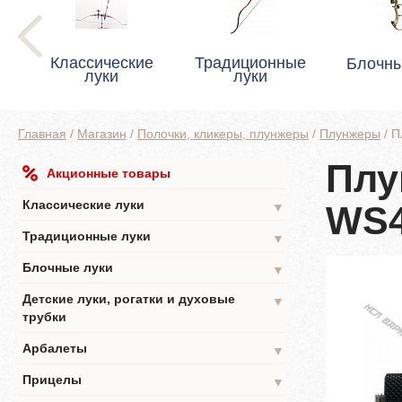
Классические
Традиционные
Блочны
луки
луки
Главная
/
Магазин
/
Полочки, кликеры, плунжеры
/
Плунжеры
/
П
Плу
Акционные товары
Классические луки
WS4
▼
Традиционные луки
▼
Блочные луки
▼
Детские луки, рогатки и духовые
▼
трубки
Арбалеты
▼
Прицелы
▼