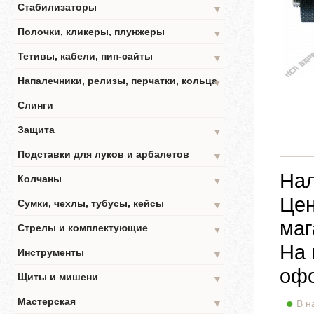
Стабилизаторы
▼
Полочки, кликеры, плунжеры
▼
Тетивы, кабели, пип-сайты
▼
Напалечники, релизы, перчатки, кольца
▼
Слинги
Защита
▼
Подставки для луков и арбалетов
▼
Нал
Колчаны
▼
Цен
Сумки, чехлы, тубусы, кейсы
▼
маг
Стрелы и комплектующие
▼
На 
Инструменты
▼
офо
Щиты и мишени
▼
Мастерская
▼
В н