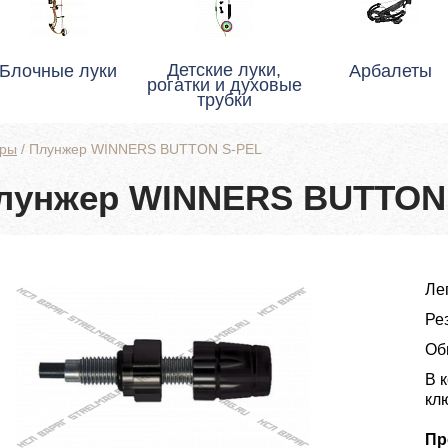
Детские луки,
Блочные луки
Арбалеты
рогатки и духовые
трубки
ры
/
Плунжер WINNERS BUTTON S-PEL
лунжер WINNERS BUTTON
Ле
Рез
Об
В 
кл
Пр