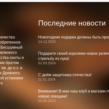
Последние новости
вечества
Новогодние подарки должны быть при
14.12.2025
зобретенное
. Бесшумный
релкового
Подарите своей королеве новое увлеч
ства охоты и
стрельбу из лука!
шим братом
01.03.2024
вв. до н.э. в
м Древнего
С днём защитника отечества!
ой установки
11.02.2024
то
Внимание! В мае наш клуб и магазин 
новую локацию!
20.04.2023