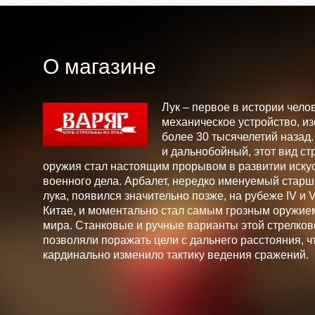
О магазине
Лук – первое в истории чело
механическое устройство, и
более 30 тысячелетий назад
и дальнобойный, этот вид ст
оружия стал настоящим прорывом в развитии искус
военного дела. Арбалет, нередко именуемый стар
лука, появился значительно позже, на рубеже IV и V 
Китае, и моментально стал самым грозным оружие
мира. Станковые и ручные варианты этой стрелков
позволяли поражать цели с дальнего расстояния, ч
кардинально изменило тактику ведения сражений.