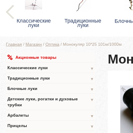
Классические
Традиционные
Блочны
луки
луки
Главная
/
Магазин
/
Оптика
/
Монокуляр 10*25 101м/1000м
Мон
Акционные товары
Классические луки
▼
Традиционные луки
▼
Блочные луки
▼
Детские луки, рогатки и духовые
▼
трубки
Арбалеты
▼
Прицелы
▼