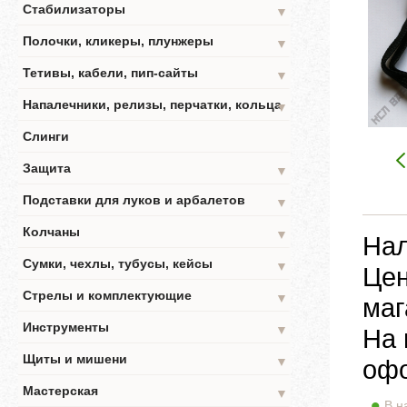
Стабилизаторы
▼
Полочки, кликеры, плунжеры
▼
Тетивы, кабели, пип-сайты
▼
Напалечники, релизы, перчатки, кольца
▼
Слинги
Защита
▼
Подставки для луков и арбалетов
▼
Колчаны
▼
Нал
Сумки, чехлы, тубусы, кейсы
▼
Цен
Стрелы и комплектующие
▼
маг
Инструменты
▼
На 
Щиты и мишени
▼
офо
Мастерская
▼
В н