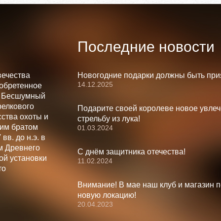
Последние новости
вечества
Новогодние подарки должны быть при
14.12.2025
зобретенное
. Бесшумный
релкового
Подарите своей королеве новое увлеч
ства охоты и
стрельбу из лука!
шим братом
01.03.2024
вв. до н.э. в
м Древнего
С днём защитника отечества!
ой установки
11.02.2024
то
Внимание! В мае наш клуб и магазин 
новую локацию!
20.04.2023