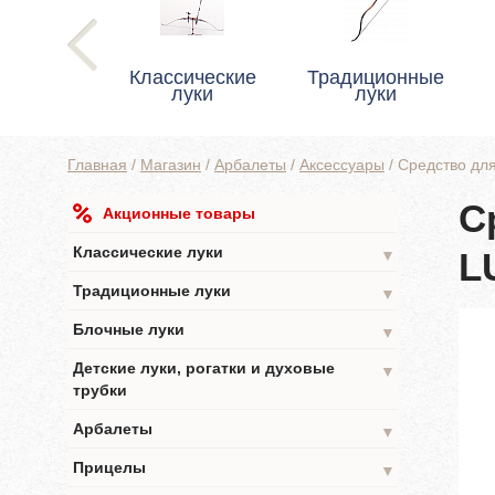
Классические
Традиционные
луки
луки
Главная
/
Магазин
/
Арбалеты
/
Аксессуары
/
Средство д
С
Акционные товары
Классические луки
L
▼
Традиционные луки
▼
Блочные луки
▼
Детские луки, рогатки и духовые
▼
трубки
Арбалеты
▼
Прицелы
▼