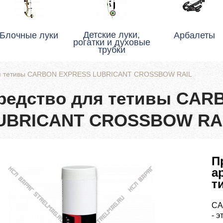
Детские луки,
Блочные луки
Арбалеты
рогатки и духовые
трубки
ля тетивы CARBON EXPRESS LUBRICANT CROSSBOW RAIL
редство для тетивы CA
UBRICANT CROSSBOW RA
П
а
т
CA
- 