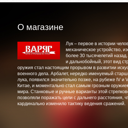
О магазине
Лук – первое в истории чело
механическое устройство, и
более 30 тысячелетий назад
и дальнобойный, этот вид ст
оружия стал настоящим прорывом в развитии искус
военного дела. Арбалет, нередко именуемый стар
лука, появился значительно позже, на рубеже IV и V 
Китае, и моментально стал самым грозным оружие
мира. Станковые и ручные варианты этой стрелков
позволяли поражать цели с дальнего расстояния, ч
кардинально изменило тактику ведения сражений.