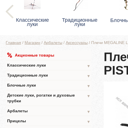
Классические
Традиционные
Блочны
луки
луки
Главная
/
Магазин
/
Арбалеты
/
Аксессуары
/
Плечи MEGALINE 
Пле
Акционные товары
Классические луки
PIS
▼
Традиционные луки
▼
Блочные луки
▼
Детские луки, рогатки и духовые
▼
трубки
Арбалеты
▼
Прицелы
▼