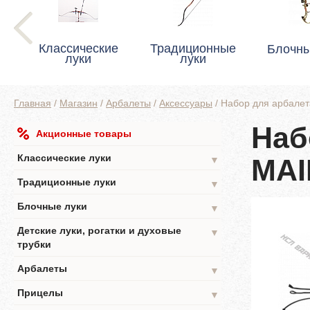
Классические
Традиционные
Блочны
луки
луки
Главная
/
Магазин
/
Арбалеты
/
Аксессуары
/
Набор для арбал
Наб
Акционные товары
Классические луки
MAI
▼
Традиционные луки
▼
Блочные луки
▼
Детские луки, рогатки и духовые
▼
трубки
Арбалеты
▼
Прицелы
▼