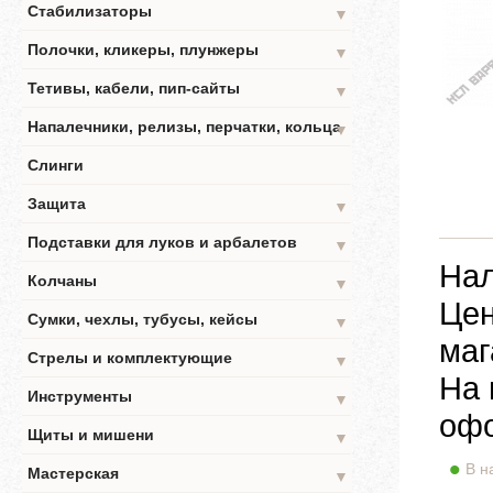
Стабилизаторы
▼
Полочки, кликеры, плунжеры
▼
Тетивы, кабели, пип-сайты
▼
Напалечники, релизы, перчатки, кольца
▼
Слинги
Защита
▼
Подставки для луков и арбалетов
▼
Нал
Колчаны
▼
Цен
Сумки, чехлы, тубусы, кейсы
▼
маг
Стрелы и комплектующие
▼
На 
Инструменты
▼
офо
Щиты и мишени
▼
В н
Мастерская
▼