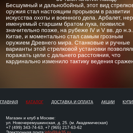
Бесшумный и дальнобойный, этот вид стрелко
оружия стал настоящим прорывом в развитии
искусства охоты и военного дела. Арбалет, не
именуемый старшим братом лука, появился
значительно позже, на рубеже IV и V вв. до н.э.
Китае, и моментально стал самым грозным
оружием Древнего мира. Станковые и ручные
варианты этой стрелковой установки позволял
поражать цели с дальнего расстояния, что
кардинально изменило тактику ведения сраже
ГЛАВНАЯ
КАТАЛОГ
ДОСТАВКА И ОПЛАТА
АКЦИИ
КУПИ
Магазин и клуб в Москве:
ул. Новочеремушкинская, д. 25. (м. Академическая)
+7 (499) 343-74-63
,
+7 (965) 217-63-62
Электронная почта:
info@luk35.ru