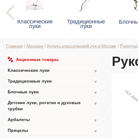
Классические
Традиционные
Блочны
луки
луки
Главная
/
Магазин
/
Купить классический лук в Москве
/
Рукоятки
Рук
Акционные товары
Классические луки
▼
Традиционные луки
▼
Блочные луки
▼
Детские луки, рогатки и духовые
▼
трубки
Арбалеты
▼
Прицелы
▼