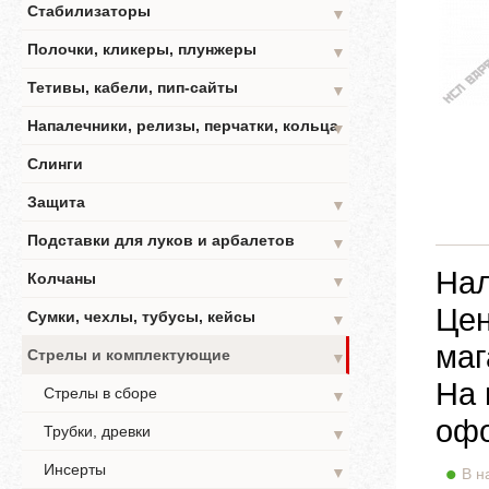
Стабилизаторы
▼
Полочки, кликеры, плунжеры
▼
Тетивы, кабели, пип-сайты
▼
Напалечники, релизы, перчатки, кольца
▼
Слинги
Защита
▼
Подставки для луков и арбалетов
▼
Нал
Колчаны
▼
Цен
Сумки, чехлы, тубусы, кейсы
▼
маг
Стрелы и комплектующие
▼
На 
Стрелы в сборе
▼
офо
Трубки, древки
▼
Инсерты
▼
В н