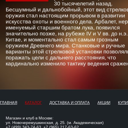
30 тысячелетий назад.
Бесшумный и дальнобойный, этот вид стрелко
оружия стал настоящим прорывом в развитии
искусства охоты и военного дела. Арбалет, не
именуемый старшим братом лука, появился
значительно позже, на рубеже IV и V вв. до н.э.
Китае, и моментально стал самым грозным
оружием Древнего мира. Станковые и ручные
варианты этой стрелковой установки позволял
поражать цели с дальнего расстояния, что
кардинально изменило тактику ведения сраже
ГЛАВНАЯ
КАТАЛОГ
ДОСТАВКА И ОПЛАТА
АКЦИИ
КУПИ
Магазин и клуб в Москве:
ул. Новочеремушкинская, д. 25. (м. Академическая)
+7 (499) 343-74-63
,
+7 (965) 217-63-62