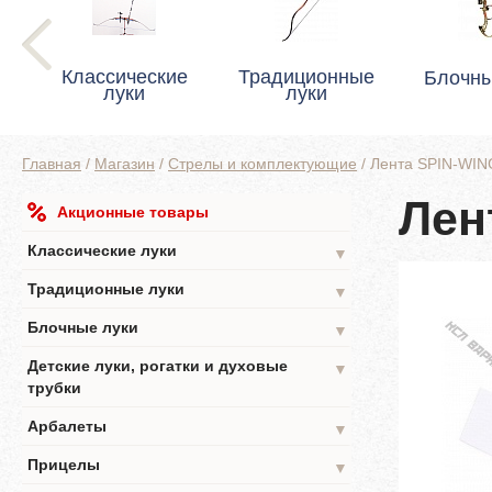
Классические
Традиционные
Блочны
луки
луки
Главная
/
Магазин
/
Стрелы и комплектующие
/
Лента SPIN-WI
Лен
Акционные товары
Классические луки
▼
Традиционные луки
▼
Блочные луки
▼
Детские луки, рогатки и духовые
▼
трубки
Арбалеты
▼
Прицелы
▼