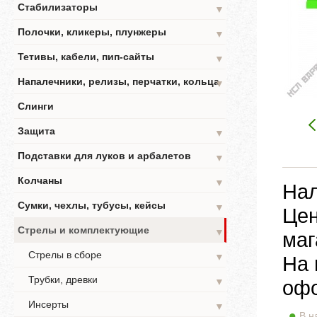
Стабилизаторы
▼
Полочки, кликеры, плунжеры
▼
Тетивы, кабели, пип-сайты
▼
Напалечники, релизы, перчатки, кольца
▼
Слинги
Защита
▼
Подставки для луков и арбалетов
▼
Колчаны
▼
Нал
Сумки, чехлы, тубусы, кейсы
▼
Цен
Стрелы и комплектующие
▼
маг
Стрелы в сборе
▼
На 
Трубки, древки
▼
офо
Инсерты
▼
В н