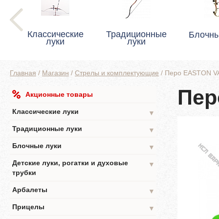
Классические
Традиционные
Блочны
луки
луки
Главная
/
Магазин
/
Стрелы и комплектующие
/
Перо EASTON V
Пер
Акционные товары
Классические луки
▼
Традиционные луки
▼
Блочные луки
▼
Детские луки, рогатки и духовые
▼
трубки
Арбалеты
▼
Прицелы
▼