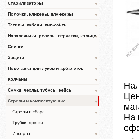
Стабилизаторы
▼
Полочки, кликеры, плунжеры
▼
Тетивы, кабели, пип-сайты
▼
Напалечники, релизы, перчатки, кольца
▼
Слинги
Защита
▼
Подставки для луков и арбалетов
▼
Колчаны
▼
Нал
Сумки, чехлы, тубусы, кейсы
▼
Цен
Стрелы и комплектующие
▼
маг
Стрелы в сборе
▼
На 
Трубки, древки
▼
офо
Инсерты
▼