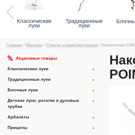
Классические
Традиционные
Блочны
луки
луки
Главная
/
Магазин
/
Стрелы и комплектующие
/
Наконечник CAR
Нак
Акционные товары
Классические луки
POI
▼
Традиционные луки
▼
Блочные луки
▼
Детские луки, рогатки и духовые
▼
трубки
Арбалеты
▼
Прицелы
▼