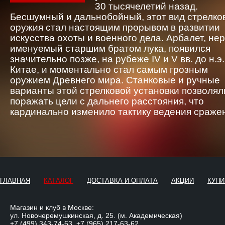
30 тысячелетий назад.
Бесшумный и дальнобойный, этот вид стрелко
оружия стал настоящим прорывом в развитии
искусства охоты и военного дела. Арбалет, не
именуемый старшим братом лука, появился
значительно позже, на рубеже IV и V вв. до н.э.
Китае, и моментально стал самым грозным
оружием Древнего мира. Станковые и ручные
варианты этой стрелковой установки позволял
поражать цели с дальнего расстояния, что
кардинально изменило тактику ведения сраже
ГЛАВНАЯ
КАТАЛОГ
ДОСТАВКА И ОПЛАТА
АКЦИИ
КУПИ
Магазин и клуб в Москве:
ул. Новочеремушкинская, д. 25. (м. Академическая)
+7 (499) 343-74-63
,
+7 (965) 217-63-62