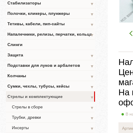
Стабилизаторы
▼
Полочки, кликеры, плунжеры
▼
Тетивы, кабели, пип-сайты
▼
Напалечники, релизы, перчатки, кольца
▼
Слинги
Защита
▼
Нал
Подставки для луков и арбалетов
▼
Цен
Колчаны
▼
маг
Сумки, чехлы, тубусы, кейсы
▼
На 
Стрелы и комплектующие
▼
офо
Стрелы в сборе
▼
В н
Трубки, древки
▼
Инсерты
Артик
▼