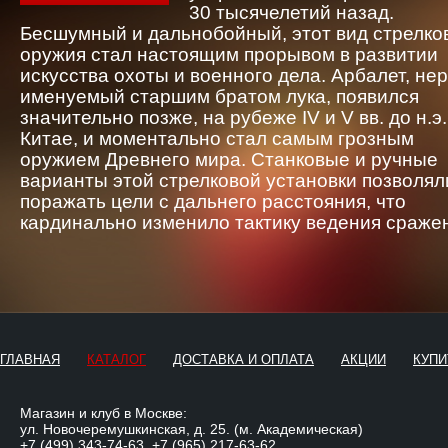
30 тысячелетий назад.
Бесшумный и дальнобойный, этот вид стрелко
оружия стал настоящим прорывом в развитии
искусства охоты и военного дела. Арбалет, не
именуемый старшим братом лука, появился
значительно позже, на рубеже IV и V вв. до н.э.
Китае, и моментально стал самым грозным
оружием Древнего мира. Станковые и ручные
варианты этой стрелковой установки позволял
поражать цели с дальнего расстояния, что
кардинально изменило тактику ведения сраже
ГЛАВНАЯ
КАТАЛОГ
ДОСТАВКА И ОПЛАТА
АКЦИИ
КУПИ
Магазин и клуб в Москве:
ул. Новочеремушкинская, д. 25. (м. Академическая)
+7 (499) 343-74-63
,
+7 (965) 217-63-62