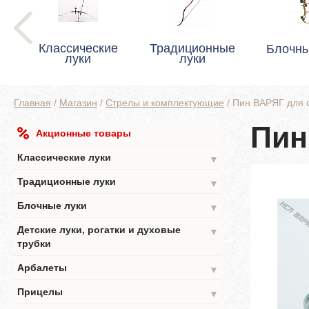
Классические
Традиционные
Блочны
луки
луки
Главная
/
Магазин
/
Стрелы и комплектующие
/
Пин ВАРЯГ для 
Пин
Акционные товары
Классические луки
▼
Традиционные луки
▼
Блочные луки
▼
Детские луки, рогатки и духовые
▼
трубки
Арбалеты
▼
Прицелы
▼