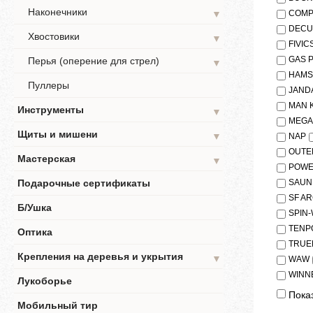
Наконечники
COMP
▼
DECU
Хвостовики
▼
FIVIC
GAS 
Перья (оперение для стрел)
▼
HAMS
Пуллеры
JAND
MAN 
Инструменты
▼
MEGA
Щиты и мишени
▼
NAP
OUTE
Мастерская
▼
POWE
SAUN
Подарочные сертификаты
SF A
Б/Ушка
SPIN
TENP
Оптика
TRUE
Крепления на деревья и укрытия
▼
WAW
WINN
Лукоборье
Показ
Мобильный тир