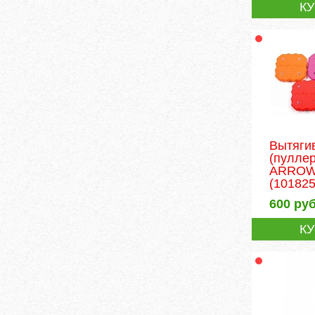
К
Вытяги
(пулле
ARROW 
(101825
600
руб
К