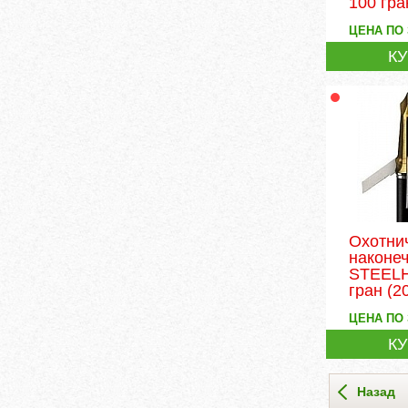
100 гра
ЦЕНА ПО
К
Охотни
наконе
STEELH
гран
(2
ЦЕНА ПО
К
Назад