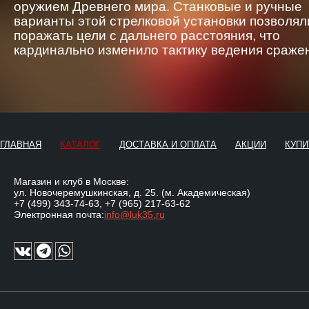
оружием Древнего мира. Станковые и ручные
варианты этой стрелковой установки позволял
поражать цели с дальнего расстояния, что
кардинально изменило тактику ведения сраже
ГЛАВНАЯ
КАТАЛОГ
ДОСТАВКА И ОПЛАТА
АКЦИИ
КУПИ
Магазин и клуб в Москве:
ул. Новочеремушкинская, д. 25. (м. Академическая)
+7 (499) 343-74-63
,
+7 (965) 217-63-62
Электронная почта:
info@luk35.ru