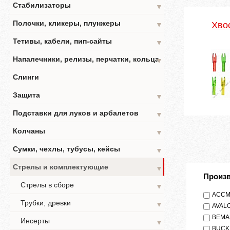
Стабилизаторы
▼
Полочки, кликеры, плунжеры
Хво
▼
Тетивы, кабели, пип-сайты
▼
Напалечники, релизы, перчатки, кольца
▼
Слинги
Защита
▼
Подставки для луков и арбалетов
▼
Колчаны
▼
Сумки, чехлы, тубусы, кейсы
▼
Стрелы и комплектующие
▼
Произ
Стрелы в сборе
▼
ACC
Трубки, древки
▼
AVAL
BEMA
Инсерты
▼
BUCK