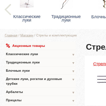
Классические
Традиционные
Блочны
луки
луки
Главная
/
Магазин
/
Стрелы и комплектующие
Стре
Акционные товары
Классические луки
▼
Традиционные луки
▼
Стрел
Блочные луки
▼
Детские луки, рогатки и духовые
▼
трубки
Арбалеты
▼
Прицелы
▼