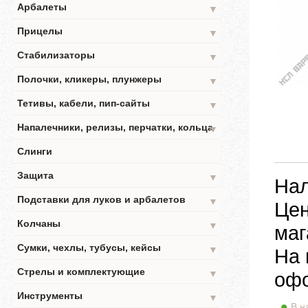
Арбалеты
▼
Прицелы
▼
Стабилизаторы
▼
Полочки, кликеры, плунжеры
▼
Тетивы, кабели, пип-сайты
▼
Напалечники, релизы, перчатки, кольца
▼
Слинги
Защита
▼
Нал
Подставки для луков и арбалетов
▼
Цен
Колчаны
▼
маг
Сумки, чехлы, тубусы, кейсы
▼
На 
Стрелы и комплектующие
▼
офо
Инструменты
▼
В н