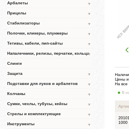
Арбалеты
▼
Прицелы
▼
Стабилизаторы
▼
Полочки, кликеры, плунжеры
▼
Тетивы, кабели, пип-сайты
▼
Напалечники, релизы, перчатки, кольца
▼
Слинги
Защита
▼
Наличи
Цены и
Подставки для луков и арбалетов
На все
▼
В н
Колчаны
▼
Сумки, чехлы, тубусы, кейсы
▼
Артик
Стрелы и комплектующие
▼
2010
1000
Инструменты
▼