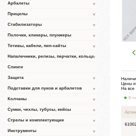
Арбалеты
▼
Прицелы
▼
Стабилизаторы
▼
Полочки, кликеры, плунжеры
▼
Тетивы, кабели, пип-сайты
▼
Напалечники, релизы, перчатки, кольца
▼
Слинги
Защита
▼
Наличи
Цены и
Подставки для луков и арбалетов
На все
▼
В н
Колчаны
▼
Сумки, чехлы, тубусы, кейсы
▼
Артик
Стрелы и комплектующие
▼
6100
Инструменты
▼