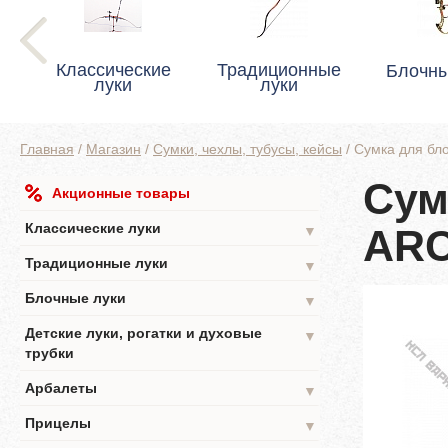
Классические
Традиционные
Блочны
луки
луки
Главная
/
Магазин
/
Сумки, чехлы, тубусы, кейсы
/
Сумка для бл
Сум
Акционные товары
Классические луки
ARC
▼
Традиционные луки
▼
Блочные луки
▼
Детские луки, рогатки и духовые
▼
трубки
Арбалеты
▼
Прицелы
▼