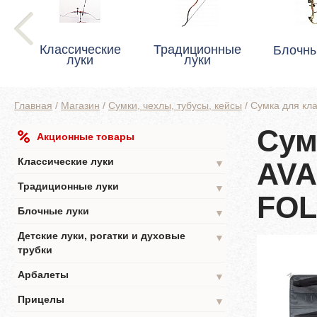
Классические
Традиционные
Блочны
луки
луки
Главная
/
Магазин
/
Сумки, чехлы, тубусы, кейсы
/
Сумка для кл
Сум
Акционные товары
Классические луки
AVA
▼
Традиционные луки
▼
FOL
Блочные луки
▼
Детские луки, рогатки и духовые
▼
трубки
Арбалеты
▼
Прицелы
▼