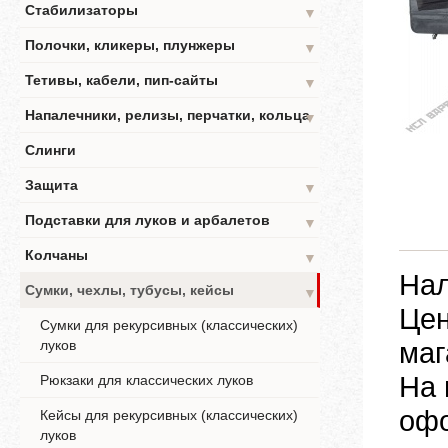
Стабилизаторы
▼
Полочки, кликеры, плунжеры
▼
Тетивы, кабели, пип-сайты
▼
Напалечники, релизы, перчатки, кольца
▼
Слинги
Защита
▼
Подставки для луков и арбалетов
▼
Колчаны
▼
Нал
Сумки, чехлы, тубусы, кейсы
▼
Цен
Сумки для рекурсивных (классических)
маг
луков
На 
Рюкзаки для классических луков
офо
Кейсы для рекурсивных (классических)
луков