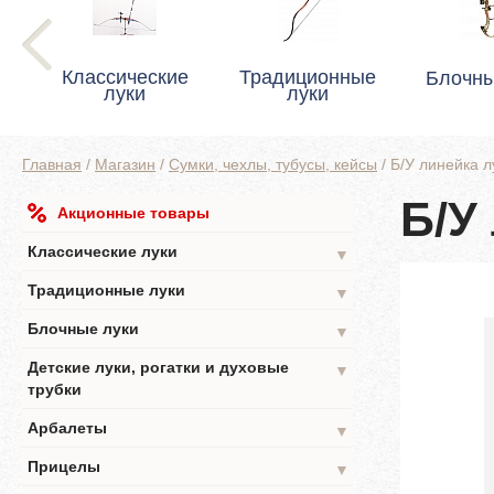
Классические
Традиционные
Блочны
луки
луки
Главная
/
Магазин
/
Сумки, чехлы, тубусы, кейсы
/
Б/У линейка л
Б/У
Акционные товары
Классические луки
▼
Традиционные луки
▼
Блочные луки
▼
Детские луки, рогатки и духовые
▼
трубки
Арбалеты
▼
Прицелы
▼