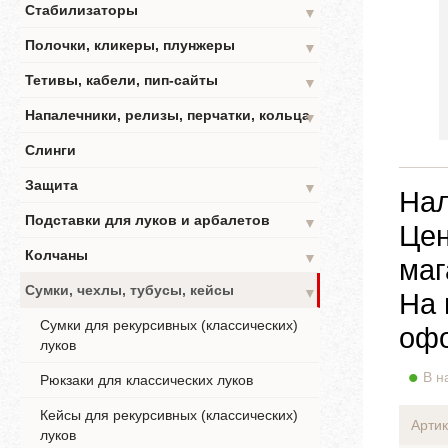
Стабилизаторы
▼
Полочки, кликеры, плунжеры
▼
Тетивы, кабели, пип-сайты
▼
Напалечники, релизы, перчатки, кольца
▼
Слинги
Защита
▼
Нал
Подставки для луков и арбалетов
▼
Цен
Колчаны
▼
маг
Сумки, чехлы, тубусы, кейсы
▼
На 
Сумки для рекурсивных (классических)
офо
луков
В н
Рюкзаки для классических луков
Кейсы для рекурсивных (классических)
Артик
луков