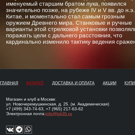
именуемый старшим братом лука, появился
значительно позже, на рубеже IV и V вв. до н.э.
Китае, и моментально стал самым грозным
оружием Древнего мира. Станковые и ручные
варианты этой стрелковой установки позволял
поражать цели с дальнего расстояния, что
кардинально изменило тактику ведения сраже
ГЛАВНАЯ
КАТАЛОГ
ДОСТАВКА И ОПЛАТА
АКЦИИ
КУПИ
Магазин и клуб в Москве:
ул. Новочеремушкинская, д. 25. (м. Академическая)
+7 (499) 343-74-63
,
+7 (965) 217-63-62
Электронная почта:
info@luk35.ru