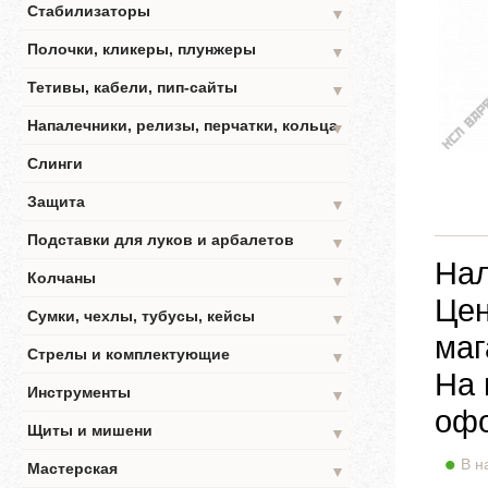
Стабилизаторы
▼
Полочки, кликеры, плунжеры
▼
Тетивы, кабели, пип-сайты
▼
Напалечники, релизы, перчатки, кольца
▼
Слинги
Защита
▼
Подставки для луков и арбалетов
▼
Нал
Колчаны
▼
Цен
Сумки, чехлы, тубусы, кейсы
▼
маг
Стрелы и комплектующие
▼
На 
Инструменты
▼
офо
Щиты и мишени
▼
В н
Мастерская
▼