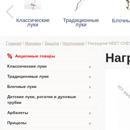
Классические
Традиционные
Блочны
луки
луки
Главная
/
Магазин
/
Защита
/
Нагрудники
/
Нагрудник NEET CH
Наг
Акционные товары
Классические луки
▼
Традиционные луки
▼
Блочные луки
▼
Детские луки, рогатки и духовые
▼
трубки
Арбалеты
▼
Прицелы
▼