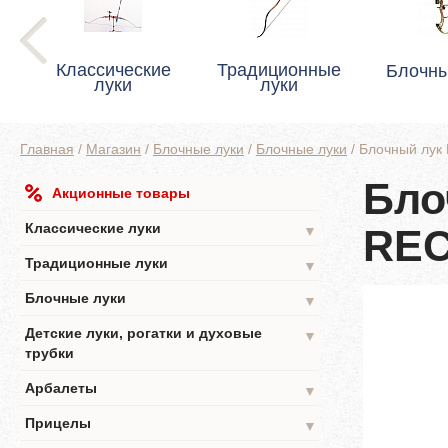
Классические
Традиционные
Блочны
луки
луки
Главная
/
Магазин
/
Блочные луки
/
Блочные луки
/
Блочный лу
Бло
Акционные товары
Классические луки
REC
▼
Традиционные луки
▼
Блочные луки
▼
Детские луки, рогатки и духовые
▼
трубки
Арбалеты
▼
Прицелы
▼