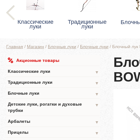
Классические
Традиционные
Блочны
луки
луки
Главная
/
Магазин
/
Блочные луки
/
Блочные луки
/
Блочный лу
Бло
Акционные товары
Классические луки
BOW
▼
Традиционные луки
▼
Блочные луки
▼
Детские луки, рогатки и духовые
▼
трубки
Арбалеты
▼
Прицелы
▼