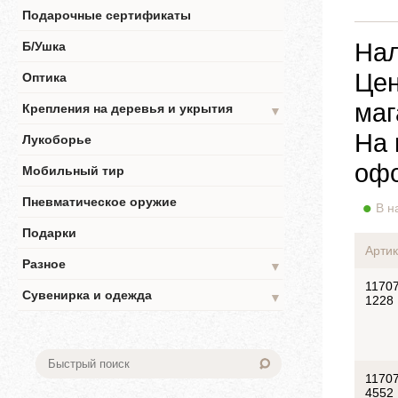
Подарочные сертификаты
Нал
Б/Ушка
Цен
Оптика
маг
Крепления на деревья и укрытия
▼
На 
Лукоборье
офо
Мобильный тир
Пневматическое оружие
В н
Подарки
Артик
Разное
▼
11707
Сувенирка и одежда
▼
1228
11707
4552