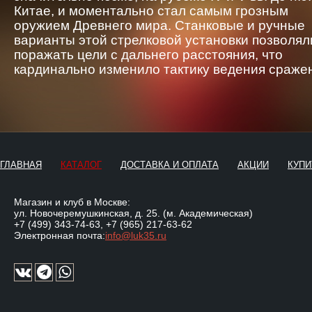
Китае, и моментально стал самым грозным
оружием Древнего мира. Станковые и ручные
варианты этой стрелковой установки позволял
поражать цели с дальнего расстояния, что
кардинально изменило тактику ведения сраже
ГЛАВНАЯ
КАТАЛОГ
ДОСТАВКА И ОПЛАТА
АКЦИИ
КУПИ
Магазин и клуб в Москве:
ул. Новочеремушкинская, д. 25. (м. Академическая)
+7 (499) 343-74-63
,
+7 (965) 217-63-62
Электронная почта:
info@luk35.ru