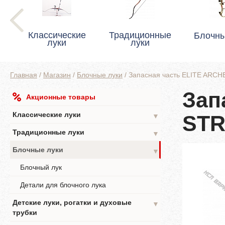
Классические
Традиционные
Блочны
луки
луки
Главная
/
Магазин
/
Блочные луки
/
Запасная часть ELITE ARC
Зап
Акционные товары
Классические луки
STR
▼
Традиционные луки
▼
Блочные луки
▼
Блочный лук
Детали для блочного лука
Детские луки, рогатки и духовые
▼
трубки