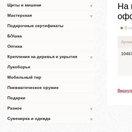
На 
Щиты и мишени
▼
офо
Мастерская
▼
Подарочные сертификаты
В н
Б/Ушка
Артик
Оптика
1046
Крепления на деревья и укрытия
▼
Лукоборье
Мобильный тир
Пневматическое оружие
Вернут
Подарки
Разное
▼
Сувенирка и одежда
▼