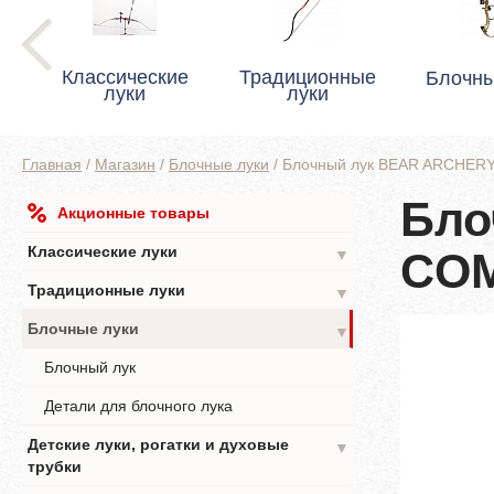
Классические
Традиционные
Блочны
луки
луки
Главная
/
Магазин
/
Блочные луки
/
Блочный лук BEAR ARCHE
Бло
Акционные товары
Классические луки
COM
▼
Традиционные луки
▼
Блочные луки
▼
Блочный лук
Детали для блочного лука
Детские луки, рогатки и духовые
▼
трубки