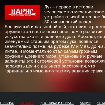
Лук – первое в истории
человечества механическое
устройство, изобретенное 
30 тысячелетий назад.
Бесшумный и дальнобойный, этот вид стрелко
оружия стал настоящим прорывом в развитии
искусства охоты и военного дела. Арбалет, не
именуемый старшим братом лука, появился
значительно позже, на рубеже IV и V вв. до н.э.
Китае, и моментально стал самым грозным
оружием Древнего мира. Станковые и ручные
варианты этой стрелковой установки позволял
поражать цели с дальнего расстояния, что
кардинально изменило тактику ведения сраже
ГЛАВНАЯ
КАТАЛОГ
ДОСТАВКА И ОПЛАТА
АКЦИИ
КУПИ