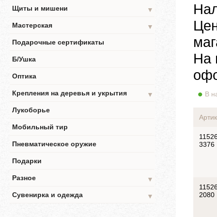
Нал
Щиты и мишени
▼
Цен
Мастерская
▼
маг
Подарочные сертификаты
На 
Б/Ушка
офо
Оптика
Крепления на деревья и укрытия
В н
▼
Лукоборье
Артик
Мобильный тир
11526
Пневматическое оружие
3376
Подарки
Разное
▼
11526
Сувенирка и одежда
2080
▼