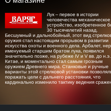
О магазине
Лук – первое в истории
человечества механическое
устройство, изобретенное 
30 тысячелетий назад.
Бесшумный и дальнобойный, этот вид стрелко
оружия стал настоящим прорывом в развитии
искусства охоты и военного дела. Арбалет, не
именуемый старшим братом лука, появился
значительно позже, на рубеже IV и V вв. до н.э.
Китае, и моментально стал самым грозным
оружием Древнего мира. Станковые и ручные
варианты этой стрелковой установки позволял
поражать цели с дальнего расстояния, что
кардинально изменило тактику ведения сраже