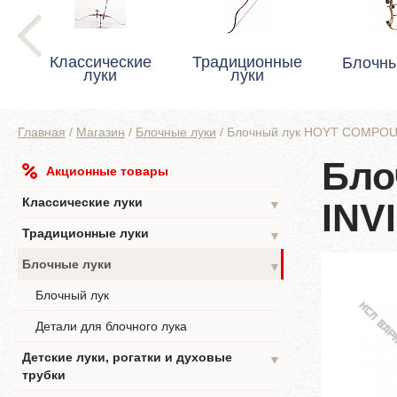
Классические
Традиционные
Блочны
луки
луки
Главная
/
Магазин
/
Блочные луки
/
Блочный лук HOYT COMPOU
Бло
Акционные товары
Классические луки
INV
▼
Традиционные луки
▼
Блочные луки
▼
Блочный лук
Детали для блочного лука
Детские луки, рогатки и духовые
▼
трубки