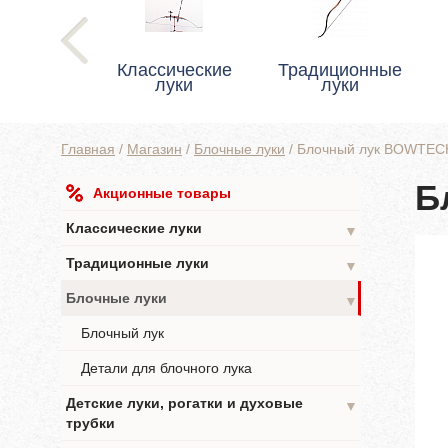
Классические
Традиционные
луки
луки
Главная
/
Магазин
/
Блочные луки
/
Блочный лук BOWTECH
Б
Акционные товары
Классические луки
▼
Традиционные луки
▼
Блочные луки
▼
Блочный лук
Детали для блочного лука
Детские луки, рогатки и духовые
▼
трубки