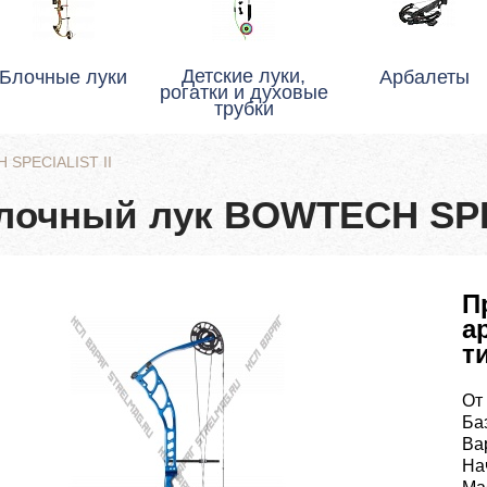
Детские луки,
Блочные луки
Арбалеты
рогатки и духовые
трубки
 SPECIALIST II
лочный лук BOWTECH SPE
П
а
т
От 
Баз
Вар
На