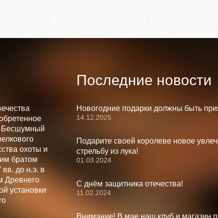
Последние новости
вечества
Новогодние подарки должны быть при
14.12.2025
зобретенное
. Бесшумный
релкового
Подарите своей королеве новое увлеч
ства охоты и
стрельбу из лука!
шим братом
01.03.2024
вв. до н.э. в
м Древнего
С днём защитника отечества!
ой установки
11.02.2024
то
Внимание! В мае наш клуб и магазин 