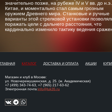
значительно позже, на рубеже IV и V вв. до н.э.
Китае, и моментально стал самым грозным
оружием Древнего мира. Станковые и ручные
варианты этой стрелковой установки позволял
поражать цели с дальнего расстояния, что
кардинально изменило тактику ведения сраже
ГЛАВНАЯ
КАТАЛОГ
ДОСТАВКА И ОПЛАТА
АКЦИИ
КУПИ
Магазин и клуб в Москве:
ул. Новочеремушкинская, д. 25. (м. Академическая)
+7 (499) 343-74-63
,
+7 (965) 217-63-62
Электронная почта:
info@luk35.ru