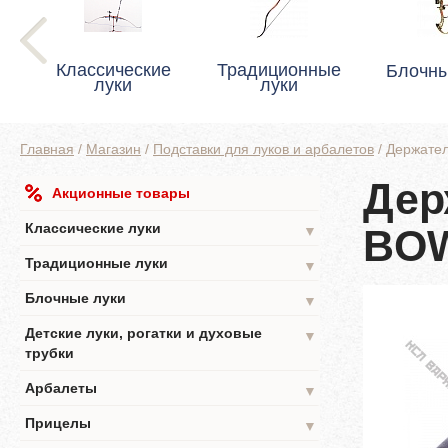
Классические
Традиционные
Блочны
луки
луки
Главная
/
Магазин
/
Подставки для луков и арбалетов
/
Держате
Дер
Акционные товары
Классические луки
BO
▼
Традиционные луки
▼
Блочные луки
▼
Детские луки, рогатки и духовые
▼
трубки
Арбалеты
▼
Прицелы
▼