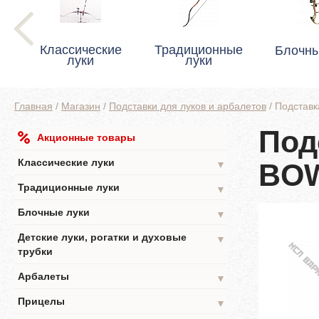
Классические
Традиционные
Блочны
луки
луки
Главная
/
Магазин
/
Подставки для луков и арбалетов
/
Подстав
Под
Акционные товары
Классические луки
BO
▼
Традиционные луки
▼
Блочные луки
▼
Детские луки, рогатки и духовые
▼
трубки
Арбалеты
▼
Прицелы
▼