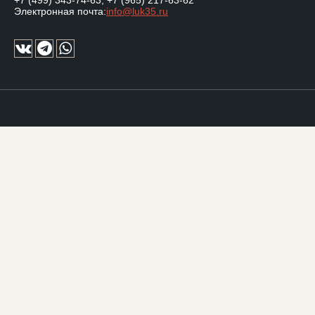
+7 (499) 343-74-63
,
+7 (965) 217-63-62
Электронная почта:
info@luk35.ru