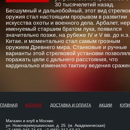
30 тысячелетий назад.
Бесшумный и дальнобойный, этот вид стрелко
оружия стал настоящим прорывом в развитии
искусства охоты и военного дела. Арбалет, не
именуемый старшим братом лука, появился
значительно позже, на рубеже IV и V вв. до н.э.
Китае, и моментально стал самым грозным
оружием Древнего мира. Станковые и ручные
варианты этой стрелковой установки позволял
поражать цели с дальнего расстояния, что
кардинально изменило тактику ведения сраже
ГЛАВНАЯ
КАТАЛОГ
ДОСТАВКА И ОПЛАТА
АКЦИИ
КУПИ
Магазин и клуб в Москве:
ул. Новочеремушкинская, д. 25. (м. Академическая)