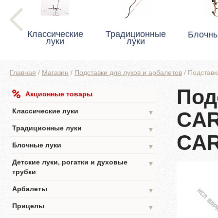
Классические
Традиционные
Блочны
луки
луки
Главная
/
Магазин
/
Подставки для луков и арбалетов
/
Подстав
Под
Акционные товары
Классические луки
CAR
▼
Традиционные луки
▼
CA
Блочные луки
▼
Детские луки, рогатки и духовые
▼
трубки
Арбалеты
▼
Прицелы
▼