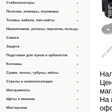
Стабилизаторы
▼
Полочки, кликеры, плунжеры
▼
Тетивы, кабели, пип-сайты
▼
Напалечники, релизы, перчатки, кольца
▼
Слинги
Защита
▼
Подставки для луков и арбалетов
▼
Колчаны
▼
Нал
Сумки, чехлы, тубусы, кейсы
▼
Цен
Стрелы и комплектующие
▼
маг
Инструменты
▼
На 
Щиты и мишени
▼
офо
Мастерская
▼