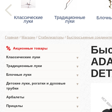
Классические
Традиционные
Блочны
луки
луки
Главная
/
Магазин
/
Стабилизаторы
/
Быстросъемные соединител
Быс
Акционные товары
Классические луки
ADA
▼
Традиционные луки
▼
DET
Блочные луки
▼
Детские луки, рогатки и духовые
▼
трубки
Арбалеты
▼
Прицелы
▼