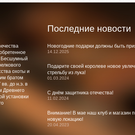
Последние новости
вечества
Новогодние подарки должны быть при
14.12.2025
зобретенное
. Бесшумный
релкового
Подарите своей королеве новое увлеч
ства охоты и
стрельбу из лука!
шим братом
01.03.2024
вв. до н.э. в
м Древнего
С днём защитника отечества!
ой установки
11.02.2024
то
Внимание! В мае наш клуб и магазин 
новую локацию!
20.04.2023