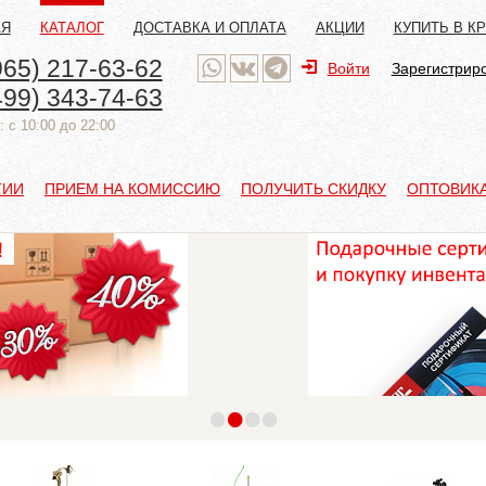
АЯ
КАТАЛОГ
ДОСТАВКА И ОПЛАТА
АКЦИИ
КУПИТЬ В К
965) 217-63-62
Войти
Зарегистрир
499) 343-74-63
 с 10:00 до 22:00
ТИИ
ПРИЕМ НА КОМИССИЮ
ПОЛУЧИТЬ СКИДКУ
ОПТОВИК
•
•
•
•