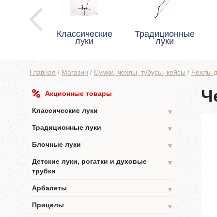
Классические
Традиционные
луки
луки
Главная
/
Магазин
/
Сумки, чехлы, тубусы, кейсы
/
Чехлы д
Ч
Акционные товары
Классические луки
▼
Традиционные луки
▼
Блочные луки
▼
Детские луки, рогатки и духовые
▼
трубки
Арбалеты
▼
Прицелы
▼