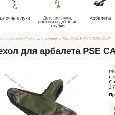
Детские луки,
Блочные луки
Арбалеты
рогатки и духовые
трубки
ля арбалетов
/
Чехол для арбалета PSE CASE FOR CROSSBOW
ехол для арбалета PSE 
PS
пр
Ст
2.7
Пр