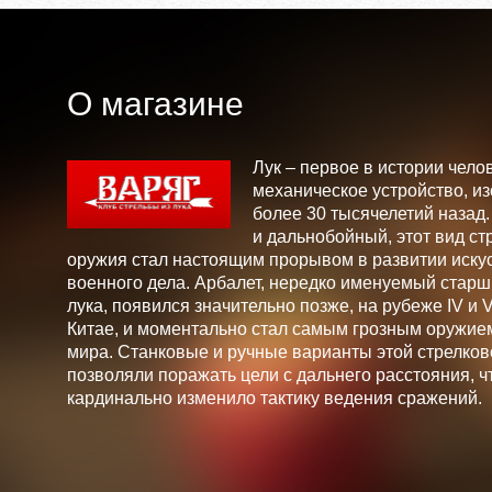
О магазине
Лук – первое в истории чело
механическое устройство, и
более 30 тысячелетий назад
и дальнобойный, этот вид ст
оружия стал настоящим прорывом в развитии искус
военного дела. Арбалет, нередко именуемый стар
лука, появился значительно позже, на рубеже IV и V 
Китае, и моментально стал самым грозным оружие
мира. Станковые и ручные варианты этой стрелков
позволяли поражать цели с дальнего расстояния, ч
кардинально изменило тактику ведения сражений.