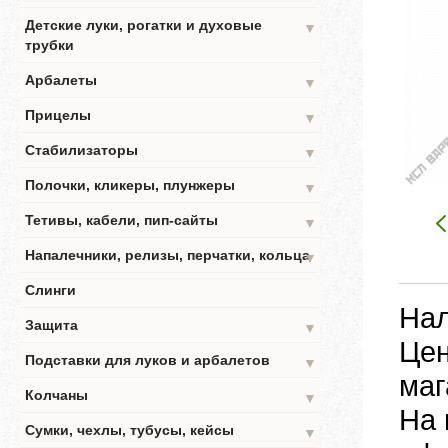
Детские луки, рогатки и духовые
▼
трубки
Арбалеты
▼
Прицелы
▼
Стабилизаторы
▼
Полочки, кликеры, плунжеры
▼
Тетивы, кабели, пип-сайты
▼
Напалечники, релизы, перчатки, кольца
▼
Слинги
Нал
Защита
▼
Цен
Подставки для луков и арбалетов
▼
маг
Колчаны
▼
На 
Сумки, чехлы, тубусы, кейсы
▼