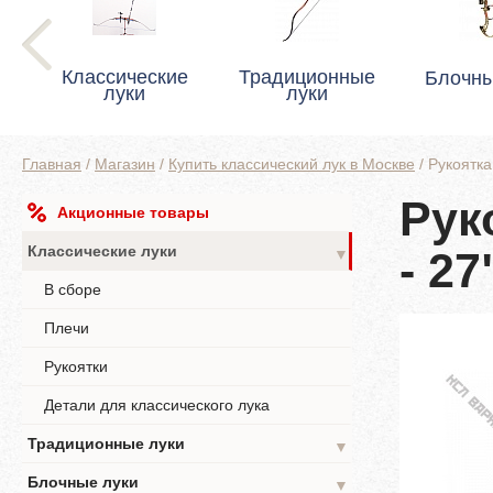
Классические
Традиционные
Блочны
луки
луки
Главная
/
Магазин
/
Купить классический лук в Москве
/
Рукоятк
Рук
Акционные товары
Классические луки
- 27
▼
В сборе
Плечи
Рукоятки
Детали для классического лука
Традиционные луки
▼
Блочные луки
▼