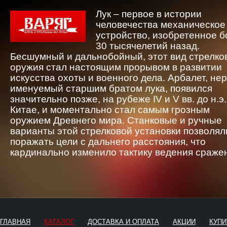
Лук – первое в истории
человечества механическое
устройство, изобретенное 
30 тысячелетий назад.
Бесшумный и дальнобойный, этот вид стрелко
оружия стал настоящим прорывом в развитии
искусства охоты и военного дела. Арбалет, не
именуемый старшим братом лука, появился
значительно позже, на рубеже IV и V вв. до н.э.
Китае, и моментально стал самым грозным
оружием Древнего мира. Станковые и ручные
варианты этой стрелковой установки позволял
поражать цели с дальнего расстояния, что
кардинально изменило тактику ведения сраже
ГЛАВНАЯ
КАТАЛОГ
ДОСТАВКА И ОПЛАТА
АКЦИИ
КУПИ