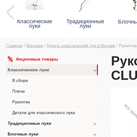
Классические
Традиционные
Блочны
луки
луки
Главная
/
Магазин
/
Купить классический лук в Москве
/
Рукоятк
Рук
Акционные товары
Классические луки
CLU
▼
В сборе
Плечи
Рукоятки
Детали для классического лука
Традиционные луки
▼
Блочные луки
▼