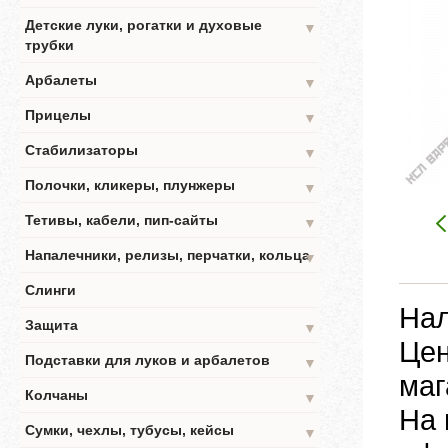
Детские луки, рогатки и духовые
▼
трубки
Арбалеты
▼
Прицелы
▼
Стабилизаторы
▼
Полочки, кликеры, плунжеры
▼
Тетивы, кабели, пип-сайты
▼
Напалечники, релизы, перчатки, кольца
▼
Слинги
Нал
Защита
▼
Цен
Подставки для луков и арбалетов
▼
маг
Колчаны
▼
На 
Сумки, чехлы, тубусы, кейсы
▼