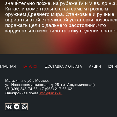
значительно позже, на рубеже IV и V вв. до н.э.
Китае, и моментально стал самым грозным
оружием Древнего мира. Станковые и ручные
варианты этой стрелковой установки позволял
поражать цели с дальнего расстояния, что
кардинально изменило тактику ведения сраже
ГЛАВНАЯ
КАТАЛОГ
ДОСТАВКА И ОПЛАТА
АКЦИИ
КУПИ
Магазин и клуб в Москве:
ул. Новочеремушкинская, д. 25. (м. Академическая)
+7 (499) 343-74-63
,
+7 (965) 217-63-62
Электронная почта:
info@luk35.ru