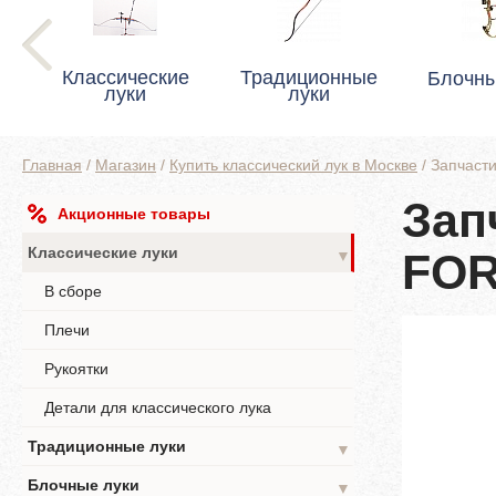
Классические
Традиционные
Блочны
луки
луки
Главная
/
Магазин
/
Купить классический лук в Москве
/
Запчаст
Зап
Акционные товары
Классические луки
FOR
▼
В сборе
Плечи
Рукоятки
Детали для классического лука
Традиционные луки
▼
Блочные луки
▼