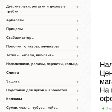
Детские луки, рогатки и духовые
▼
трубки
Арбалеты
▼
Прицелы
▼
Стабилизаторы
▼
Полочки, кликеры, плунжеры
▼
Тетивы, кабели, пип-сайты
▼
Нал
Напалечники, релизы, перчатки, кольца
▼
Цен
Слинги
маг
Защита
▼
На 
Подставки для луков и арбалетов
▼
офо
Колчаны
▼
Сумки, чехлы, тубусы, кейсы
▼
В н